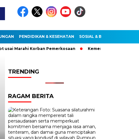
KUNGAN
PENDIDIKAN & KESEHATAN
SOSIAL & BUDAYA
ai Marahi Korban Pemerkosaan
Kemendag Cabut Larangan Pe
Headline
TRENDING
RAGAM BERITA