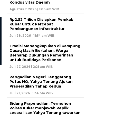
Kondusivitas Daerah
Agustus 7, 2026 | 1:06 am WIB
Rp2,52 Triliun Disiapkan Pemkab
Kubar untuk Percepat
Pembangunan Infrastruktur
Berita
Berita
Juli 28, 2026 | 11:54 am WIB
Pengadilan Negeri Tenggarong
Sidang Praperadilan: Te
Putus NO, Yahya Tonang
Polres Kukar menjawab R
Tradisi Menangkap Ikan di Kampung
Ajukan Praperadilan Tahap
secara lisan Yahya Tonan
Dasaq Masih Bertahan, Warga
Kedua
tawarkan Perdamaian
Berharap Dukungan Pemerintah
untuk Budidaya Perikanan
Juli 27, 2026 | 2:21 am WIB
Pengadilan Negeri Tenggarong
Putus NO, Yahya Tonang Ajukan
Praperadilan Tahap Kedua
Juli 21, 2026 | 1:34 pm WIB
Sidang Praperadilan: Termohon
Polres Kukar menjawab Replik
secara lisan Yahya Tonang tawarkan