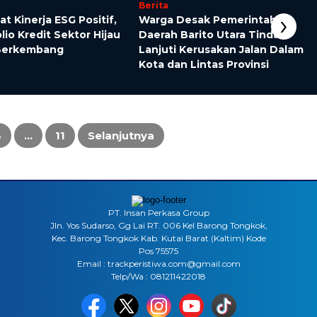
Berita
›
at Kinerja ESG Positif,
Warga Desak Pemerintah
lio Kredit Sektor Hijau
Daerah Barito Utara Tindak
Berkembang
Lanjuti Kerusakan Jalan Dalam
Kota dan Lintas Provinsi
3
…
11
Selanjutnya
PT. Insan Perkasa Group
Jln. Yos Sudarso, Gg Lai RT. 006 Kel Barong Tongkok,
Kec. Barong Tongkok Kab. Kutai Barat (Kaltim) Kode
Pos 75575
Email : trackperistiwa.com@gmail.com
Telp/Wa : 081211422018