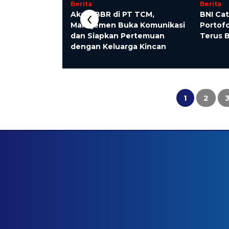
Berita
Berita
‹
p, Jaringan
Aksi TBBR di PT TCM,
BNI Cat
 Ishak Kutai
Manajemen Buka Komunikasi
Portofo
kar?
dan Siapkan Pertemuan
Terus 
dengan Keluarga Kincan
1
2
Paginasi
pos