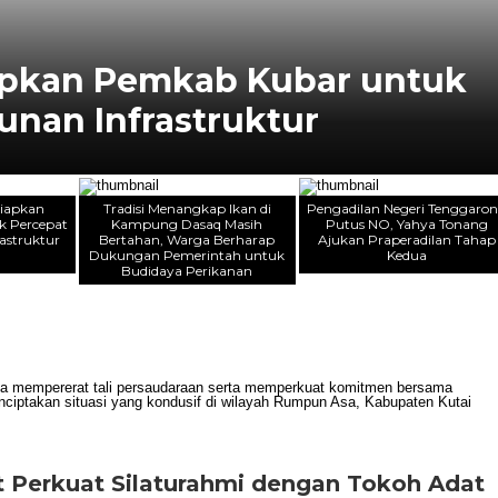
iapkan Pemkab Kubar untuk
nan Infrastruktur
siapkan
Tradisi Menangkap Ikan di
Pengadilan Negeri Tenggaro
k Percepat
Kampung Dasaq Masih
Putus NO, Yahya Tonang
astruktur
Bertahan, Warga Berharap
Ajukan Praperadilan Tahap
Dukungan Pemerintah untuk
Kedua
Budidaya Perikanan
t Perkuat Silaturahmi dengan Tokoh Adat