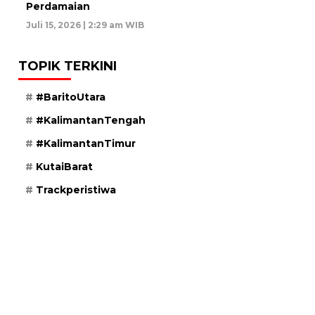
Perdamaian
Juli 15, 2026 | 2:29 am WIB
TOPIK TERKINI
#BaritoUtara
#KalimantanTengah
#KalimantanTimur
KutaiBarat
Trackperistiwa