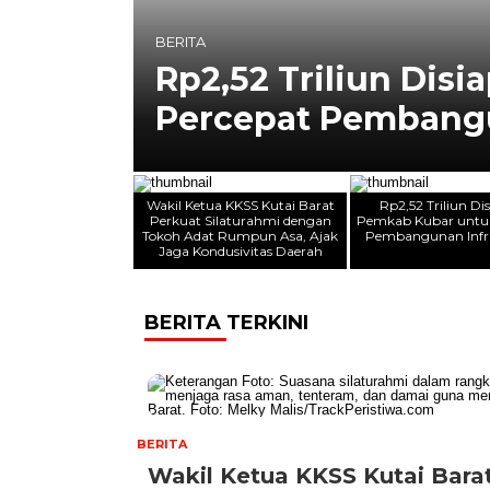
BERITA
Asa,
Rp2,52 Triliun Dis
Percepat Pembangu
Wakil Ketua KKSS Kutai Barat
Rp2,52 Triliun Di
Perkuat Silaturahmi dengan
Pemkab Kubar untu
Tokoh Adat Rumpun Asa, Ajak
Pembangunan Infr
Jaga Kondusivitas Daerah
BERITA TERKINI
BERITA
Wakil Ketua KKSS Kutai Bara