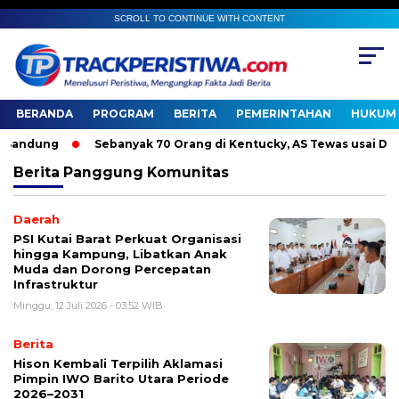
SCROLL TO CONTINUE WITH CONTENT
BERANDA
PROGRAM
BERITA
PEMERINTAHAN
HUKUM 
andung
Sebanyak 70 Orang di Kentucky, AS Tewas usai Diterj
Berita
Panggung Komunitas
Daerah
PSI Kutai Barat Perkuat Organisasi
hingga Kampung, Libatkan Anak
Muda dan Dorong Percepatan
Infrastruktur
Minggu, 12 Juli 2026 - 03:52 WIB
Berita
Hison Kembali Terpilih Aklamasi
Pimpin IWO Barito Utara Periode
2026–2031