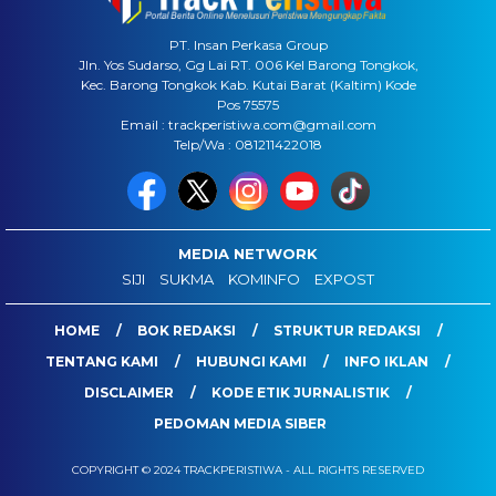
PT. Insan Perkasa Group
Jln. Yos Sudarso, Gg Lai RT. 006 Kel Barong Tongkok,
Kec. Barong Tongkok Kab. Kutai Barat (Kaltim) Kode
Pos 75575
Email : trackperistiwa.com@gmail.com
Telp/Wa : 081211422018
MEDIA NETWORK
SIJI
SUKMA
KOMINFO
EXPOST
HOME
BOK REDAKSI
STRUKTUR REDAKSI
TENTANG KAMI
HUBUNGI KAMI
INFO IKLAN
DISCLAIMER
KODE ETIK JURNALISTIK
PEDOMAN MEDIA SIBER
COPYRIGHT © 2024 TRACKPERISTIWA - ALL RIGHTS RESERVED