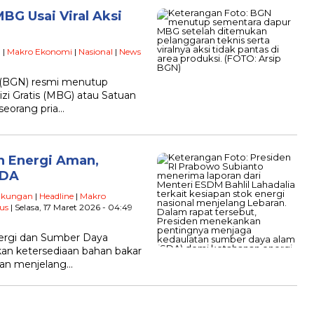
G Usai Viral Aksi
n
|
Makro Ekonomi
|
Nasional
|
News
l (BGN) resmi menutup
zi Gratis (MBG) atau Satuan
seorang pria…
an Energi Aman,
SDA
gkungan
|
Headline
|
Makro
us
| Selasa, 17 Maret 2026 - 04:49
nergi dan Sumber Daya
kan ketersediaan bahan bakar
man menjelang…