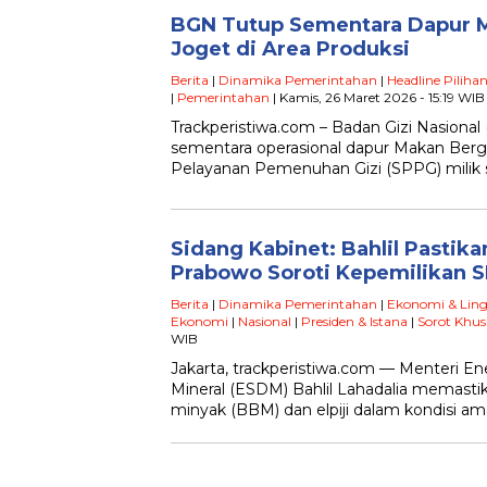
BGN Tutup Sementara Dapur MB
Joget di Area Produksi
Berita
|
Dinamika Pemerintahan
|
Headline Piliha
|
Pemerintahan
| Kamis, 26 Maret 2026 - 15:19 WIB
Trackperistiwa.com – Badan Gizi Nasiona
sementara operasional dapur Makan Bergi
Pelayanan Pemenuhan Gizi (SPPG) milik 
Sidang Kabinet: Bahlil Pastik
Prabowo Soroti Kepemilikan 
Berita
|
Dinamika Pemerintahan
|
Ekonomi & Lin
Ekonomi
|
Nasional
|
Presiden & Istana
|
Sorot Khus
WIB
Jakarta, trackperistiwa.com — Menteri E
Mineral (ESDM) Bahlil Lahadalia memasti
minyak (BBM) dan elpiji dalam kondisi a