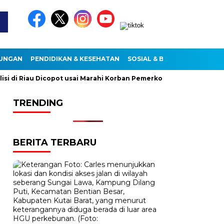
KUNGAN
PENDIDIKAN & KESEHATAN
SOSIAL & BUDAYA
di Riau Dicopot usai Marahi Korban Pemerkosaan
Kemendag C
TRENDING
BERITA TERBARU