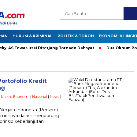
HAN
HUKUM & KRIMINAL
POLITIK & TOKOH
EKONOMI & LING
AS Tewas usai Diterjang Tornado Dahsyat
Dua Oknum Polisi 
Portofolio Kredit
ng
|
Makro Ekonomi
|
Nasional
|
News
|
Negara Indonesia (Persero)
itmennya dalam mendorong
rinsip keberlanjutan….