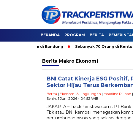
BERANDA
PROGRAM
BERITA
PEMERINTA
i Angkutan Umum di Bandung
Sebanyak 70 Orang di Kentucky, 
Berita
Makro Ekonomi
BNI Catat Kinerja ESG Positif, 
Sektor Hijau Terus Berkemba
Berita
|
Ekonomi & Lingkungan
|
Headline Pilihan
Senin, 1 Juni 2026 - 04:52 WIB
JAKARTA – TrackPeristiwa.com : PT Bank 
Tbk atau BNI kembali menegaskan kom
pertumbuhan bisnis yang selaras dengan p