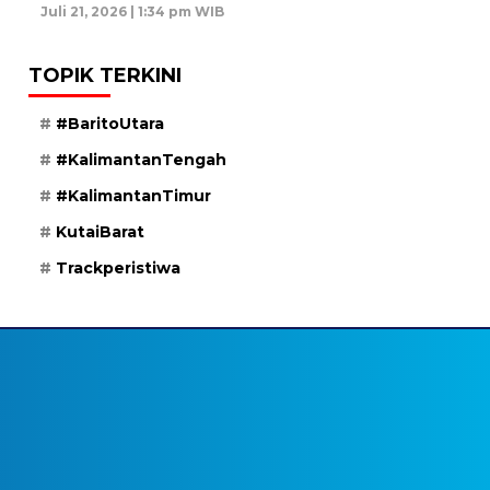
Juli 21, 2026 | 1:34 pm WIB
TOPIK TERKINI
#BaritoUtara
#KalimantanTengah
#KalimantanTimur
KutaiBarat
Trackperistiwa