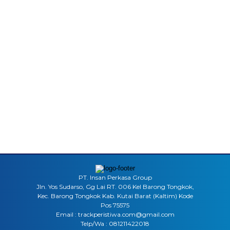
PT. Insan Perkasa Group
Jln. Yos Sudarso, Gg Lai RT. 006 Kel Barong Tongkok,
Kec. Barong Tongkok Kab. Kutai Barat (Kaltim) Kode
Pos 75575
Email : trackperistiwa.com@gmail.com
Telp/Wa : 081211422018