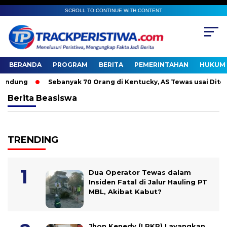
SCROLL TO CONTINUE WITH CONTENT
BERANDA
PROGRAM
BERITA
PEMERINTAHAN
HUKUM 
ndung
Sebanyak 70 Orang di Kentucky, AS Tewas usai Diterja
Berita
Beasiswa
TRENDING
Dua Operator Tewas dalam
Insiden Fatal di Jalur Hauling PT
MBL, Akibat Kabut?
Jhon Kenedy (LPKP) Layangkan