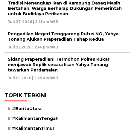
Tradisi Menangkap Ikan di Kampung Dasaq Masih
Bertahan, Warga Berharap Dukungan Pemerintah
untuk Budidaya Perikanan
Juli 27, 2026 | 2:21 am WIB
Pengadilan Negeri Tenggarong Putus NO, Yahya
Tonang Ajukan Praperadilan Tahap Kedua
Juli 21, 2026 | 1:34 pm WIB
Sidang Praperadilan: Termohon Polres Kukar
menjawab Replik secara lisan Yahya Tonang
tawarkan Perdamaian
Juli 15, 2026 | 2:29 am WIB
TOPIK TERKINI
#BaritoUtara
#KalimantanTengah
#KalimantanTimur