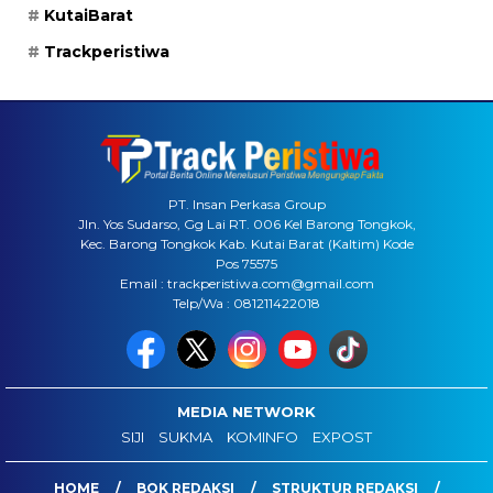
KutaiBarat
Trackperistiwa
PT. Insan Perkasa Group
Jln. Yos Sudarso, Gg Lai RT. 006 Kel Barong Tongkok,
Kec. Barong Tongkok Kab. Kutai Barat (Kaltim) Kode
Pos 75575
Email : trackperistiwa.com@gmail.com
Telp/Wa : 081211422018
MEDIA NETWORK
SIJI
SUKMA
KOMINFO
EXPOST
HOME
BOK REDAKSI
STRUKTUR REDAKSI