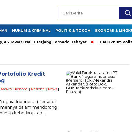
HAN
HUKUM & KRIMINAL
POLITIK & TOKOH
EKONOMI & LING
 Tewas usai Diterjang Tornado Dahsyat
Dua Oknum Polisi di
Portofolio Kredit
ng
|
Makro Ekonomi
|
Nasional
|
News
|
Negara Indonesia (Persero)
itmennya dalam mendorong
rinsip keberlanjutan….