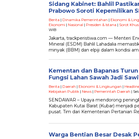
Sidang Kabinet: Bahlil Pastik
Prabowo Soroti Kepemilikan 
Berita
|
Dinamika Pemerintahan
|
Ekonomi & Lin
Ekonomi
|
Nasional
|
Presiden & Istana
|
Sorot Khus
WIB
Jakarta, trackperistiwa.com — Menteri E
Mineral (ESDM) Bahlil Lahadalia memasti
minyak (BBM) dan elpiji dalam kondisi a
Kementan dan Bapanas Turun k
Fungsi Lahan Sawah Jadi Sawi
Berita
|
Daerah
|
Ekonomi & Lingkungan
|
Headline
Kebijakan Publik
|
News
|
Pemerintah Daerah
| Se
SENDAWAR – Upaya mendorong peningkat
Kabupaten Kutai Barat (Kubar) menjadi pe
pusat. Tim dari Kementerian Pertanian R
Warga Bentian Besar Desak 