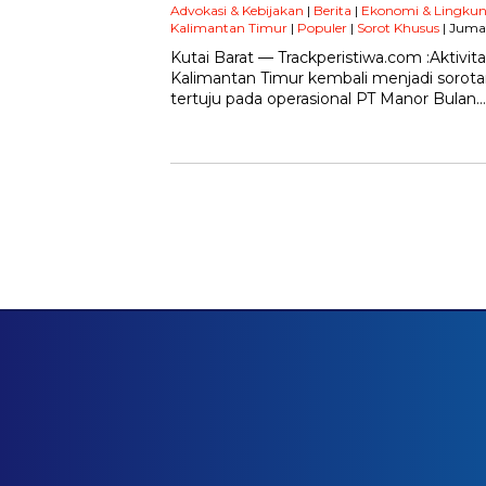
Advokasi & Kebijakan
|
Berita
|
Ekonomi & Lingku
Kalimantan Timur
|
Populer
|
Sorot Khusus
| Jumat
Kutai Barat — Trackperistiwa.com :Aktivi
Kalimantan Timur kembali menjadi sorotan. 
tertuju pada operasional PT Manor Bulan…