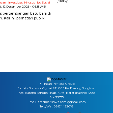
ngan
|
Investigasi Khusus
|
Isu Sosial
|
, 12 Desember 2025 - 06:11 WIB
tas pertambangan batu bara di
Kali ini, perhatian publik
PT. Insan Perkasa Group
Jln. Yos Sudarso, Gg Lai RT. 006 Kel Barong Tongkok,
Kec. Barong Tongkok Kab. Kutai Barat (Kaltim) Kode
Pos 75575
Email : trackperistiwa.com@gmail.com
Telp/Wa : 081211422018