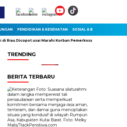
KUNGAN
PENDIDIKAN & KESEHATAN
SOSIAL & BUDAYA
 Riau Dicopot usai Marahi Korban Pemerkosaan
Kemendag Cab
TRENDING
BERITA TERBARU