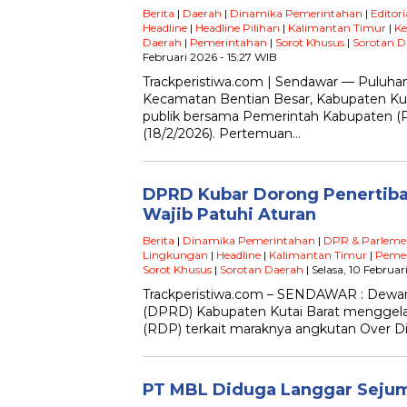
Berita
|
Daerah
|
Dinamika Pemerintahan
|
Editori
Headline
|
Headline Pilihan
|
Kalimantan Timur
|
Ke
Daerah
|
Pemerintahan
|
Sorot Khusus
|
Sorotan D
Februari 2026 - 15:27 WIB
Trackperistiwa.com | Sendawar — Puluha
Kecamatan Bentian Besar, Kabupaten Ku
publik bersama Pemerintah Kabupaten (
(18/2/2026). Pertemuan…
DPRD Kubar Dorong Penertib
Wajib Patuhi Aturan
Berita
|
Dinamika Pemerintahan
|
DPR & Parleme
Lingkungan
|
Headline
|
Kalimantan Timur
|
Pemer
Sorot Khusus
|
Sorotan Daerah
| Selasa, 10 Februa
Trackperistiwa.com – SENDAWAR : Dewan
(DPRD) Kabupaten Kutai Barat menggel
(RDP) terkait maraknya angkutan Over 
PT MBL Diduga Langgar Sejum