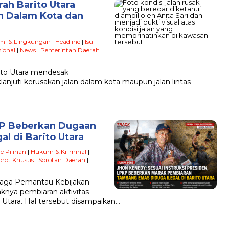
ah Barito Utara
an Dalam Kota dan
mi & Lingkungan
|
Headline
|
Isu
ional
|
News
|
Pemerintah Daerah
|
to Utara mendesak
njuti kerusakan jalan dalam kota maupun jalan lintas
PKP Beberkan Dugaan
l di Barito Utara
e Pilihan
|
Hukum & Kriminal
|
orot Khusus
|
Sorotan Daerah
|
baga Pemantau Kebijakan
nya pembiaran aktivitas
 Utara. Hal tersebut disampaikan…