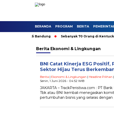
BERANDA
PROGRAM
BERITA
PEMERINTA
Angkutan Umum di Bandung
Sebanyak 70 Orang di Kentucky, AS
Berita
Ekonomi & Lingkungan
BNI Catat Kinerja ESG Positif, 
Sektor Hijau Terus Berkemba
Berita
|
Ekonomi & Lingkungan
|
Headline Pilihan
Senin, 1 Juni 2026 - 04:52 WIB
JAKARTA – TrackPeristiwa.com : PT Bank 
Tbk atau BNI kembali menegaskan kom
pertumbuhan bisnis yang selaras dengan p