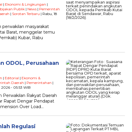
al
|
Ekonomi & Lingkungan
|
bijakan Publik
|
News
|
Pemerintah
aerah
|
Sorotan Terbaru
| Rabu, 18
n perwakilan masyarakat
tai Barat, menggelar temu
Pemkab) Kubar, Rabu
an ODOL, Perusahaan
n
|
Editorial
|
Ekonomi &
intah Daerah
|
Pemerintahan
|
ri 2026 - 05:53 WIB
 Perwakilan Rakyat Daerah
ar Rapat Dengar Pendapat
Dimension Over Load…
lah Regulasi