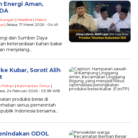
an Energi Aman,
SDA
gkungan
|
Headline
|
Makro
us
| Selasa, 17 Maret 2026 - 04:49
nergi dan Sumber Daya
kan ketersediaan bahan bakar
man menjelang…
e Kubar, Soroti Alih
t
 Pilihan
|
Kalimantan Timur
|
lasa, 24 Februari 2026 - 03:38 WIB
an produksi beras di
rhatian serius pemerintah
epublik Indonesia bersama…
Penindakan ODOL