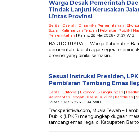
Warga Desak Pemerintah Daer
Tindak Lanjuti Kerusakan Jal
Lintas Provinsi
Berita
|
Daerah
|
Dinamika Pemerintahan
|
Ekono
Sosial
|
Kalimantan Tengah
|
Kebijakan Publik
|
Nas
Pemerintahan
| Kamis, 28 Mei 2026 - 01:27 WIB
BARITO UTARA — Warga Kabupaten Bari
pemerintah daerah agar segera menindakla
provinsi yang dinilai semakin…
Sesuai Instruksi Presiden, L
Pembiaran Tambang Emas Ilega
Berita
|
Editorial
|
Ekonomi & Lingkungan
|
Headlin
Kalimantan Tengah
|
Kasus Hukum
|
Kepolisian
|
S
Selasa, 5 Mei 2026 - 11:46 WIB
Trackperistiwa.com, Muara Teweh – Lem
Publik (LPKP) mengungkap dugaan marak
tambang emas ilegal di Kabupaten Barito