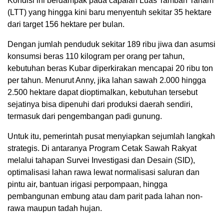
Kondisi ini berdampak pada capaian Luas Tambah Tanam
(LTT) yang hingga kini baru menyentuh sekitar 35 hektare
dari target 156 hektare per bulan.
Dengan jumlah penduduk sekitar 189 ribu jiwa dan asumsi
konsumsi beras 110 kilogram per orang per tahun,
kebutuhan beras Kubar diperkirakan mencapai 20 ribu ton
per tahun. Menurut Anny, jika lahan sawah 2.000 hingga
2.500 hektare dapat dioptimalkan, kebutuhan tersebut
sejatinya bisa dipenuhi dari produksi daerah sendiri,
termasuk dari pengembangan padi gunung.
Untuk itu, pemerintah pusat menyiapkan sejumlah langkah
strategis. Di antaranya Program Cetak Sawah Rakyat
melalui tahapan Survei Investigasi dan Desain (SID),
optimalisasi lahan rawa lewat normalisasi saluran dan
pintu air, bantuan irigasi perpompaan, hingga
pembangunan embung atau dam parit pada lahan non-
rawa maupun tadah hujan.