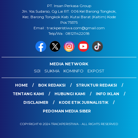
PT. Insan Perkasa Group
Jln. Yos Sudarso, Gg Lai RT. 006 Kel Barong Tongkok,
Kec. Barong Tongkok Kab. Kutai Barat (Kaltim) Kode
Pos 75575
Email : trackperistiwa.com@gmail.com
Telp/Wa : 081211422018
MEDIA NETWORK
SIJI
SUKMA
KOMINFO
EXPOST
HOME
BOK REDAKSI
STRUKTUR REDAKSI
TENTANG KAMI
HUBUNGI KAMI
INFO IKLAN
DISCLAIMER
KODE ETIK JURNALISTIK
PEDOMAN MEDIA SIBER
COPYRIGHT © 2024 TRACKPERISTIWA - ALL RIGHTS RESERVED