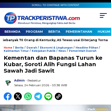
SCROLL TO CONTINUE WITH CONTENT
BERANDA
PROGRAM
BERITA
PEMERINTAHAN
HUKUM 
yak 70 Orang di Kentucky, AS Tewas usai Diterjang Tornado Dahs
/
/
/
/
/
Home
Berita
Daerah
Ekonomi & Lingkungan
Headline Pilihan
/
/
/
Kalimantan Timur
Kebijakan Publik
News
Pemerintah Daerah
Kementan dan Bapanas Turun ke
Kubar, Soroti Alih Fungsi Lahan
Sawah Jadi Sawit
Admin
- Redaktur
Selasa, 24 Februari 2026 - 03:38 WIB