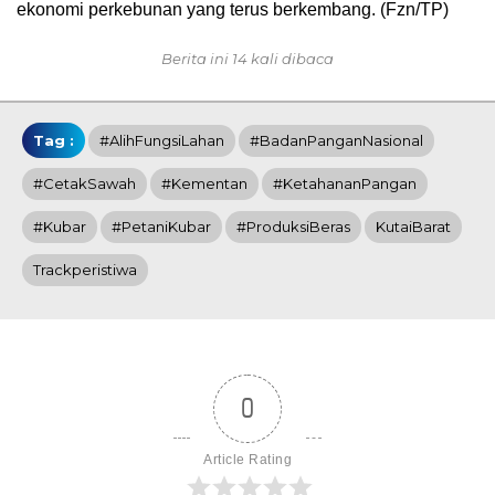
ekonomi perkebunan yang terus berkembang. (Fzn/TP)
Berita ini 14 kali dibaca
Tag :
#AlihFungsiLahan
#BadanPanganNasional
#CetakSawah
#Kementan
#KetahananPangan
#Kubar
#PetaniKubar
#ProduksiBeras
KutaiBarat
Trackperistiwa
0
Article Rating