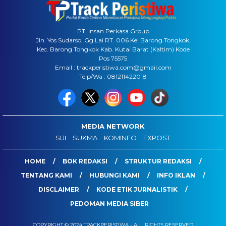
PT. Insan Perkasa Group
Jln. Yos Sudarso, Gg Lai RT. 006 Kel Barong Tongkok,
Kec. Barong Tongkok Kab. Kutai Barat (Kaltim) Kode
Pos 75575
Email : trackperistiwa.com@gmail.com
Telp/Wa : 081211422018
MEDIA NETWORK
SIJI
SUKMA
KOMINFO
EXPOST
HOME
BOK REDAKSI
STRUKTUR REDAKSI
TENTANG KAMI
HUBUNGI KAMI
INFO IKLAN
DISCLAIMER
KODE ETIK JURNALISTIK
PEDOMAN MEDIA SIBER
COPYRIGHT © 2024 TRACKPERISTIWA - ALL RIGHTS RESERVED