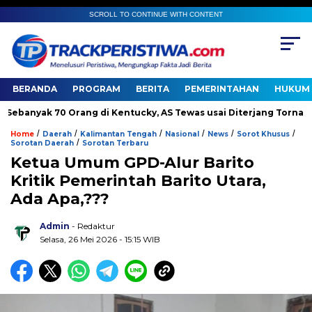
SCROLL TO CONTINUE WITH CONTENT
BERANDA
PROGRAM
BERITA
PEMERINTAHAN
HUKUM 
yak 70 Orang di Kentucky, AS Tewas usai Diterjang Tornado Dahsy
/
/
/
/
/
/
Home
Daerah
Kalimantan Tengah
Nasional
News
Sorot Khusus
/
Sorotan Daerah
Sorotan Terbaru
Ketua Umum GPD-Alur Barito
Kritik Pemerintah Barito Utara,
Ada Apa,???
Admin
- Redaktur
Selasa, 26 Mei 2026 - 15:15 WIB