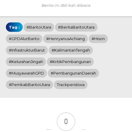
Berita ini 260 kali dibaca
Tag :
#BaritoUtara
#BeritaBaritoUtara
#GPDAlurBarito
#HenryanusAchiang
#Hison
#InfrastrukturBarut
#KalimantanTengah
#KelurahanJingah
#KritikPembangunan
#MusyawarahGPD
#PembangunanDaerah
#PemkabBaritoUtara
Trackperistiwa
0