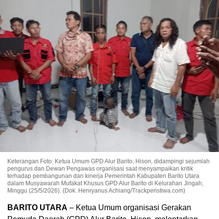
Keterangan Foto: Ketua Umum GPD Alur Barito, Hison, didampingi sejumlah
pengurus dan Dewan Pengawas organisasi saat menyampaikan kritik
terhadap pembangunan dan kinerja Pemerintah Kabupaten Barito Utara
dalam Musyawarah Mufakat Khusus GPD Alur Barito di Kelurahan Jingah,
Minggu (25/5/2026). (Dok. Henryanus Achiang/Trackperistiwa.com)
BARITO UTARA
– Ketua Umum organisasi Gerakan