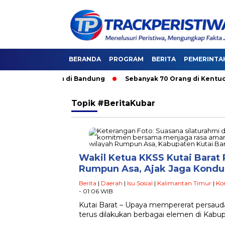
BERANDA
PROGRAM
BERITA
PEMERINTA
 Angkutan Umum di Bandung
Sebanyak 70 Orang di Kentucky, A
Topik
#BeritaKubar
Wakil Ketua KKSS Kutai Barat
Rumpun Asa, Ajak Jaga Kondus
Berita
|
Daerah
|
Isu Sosial
|
Kalimantan Timur
|
Ko
- 01:06 WIB
Kutai Barat – Upaya mempererat persaud
terus dilakukan berbagai elemen di Kabup