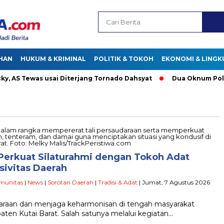
HAN
HUKUM & KRIMINAL
POLITIK & TOKOH
EKONOMI & LING
S Tewas usai Diterjang Tornado Dahsyat
Dua Oknum Polisi d
 Perkuat Silaturahmi dengan Tokoh Adat
ivitas Daerah
munitas
|
News
|
Sorotan Daerah
|
Tradisi & Adat
| Jumat, 7 Agustus 2026
araan dan menjaga keharmonisan di tengah masyarakat
aten Kutai Barat. Salah satunya melalui kegiatan…