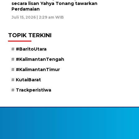
secara lisan Yahya Tonang tawarkan
Perdamaian
Juli 15, 2026 | 2:29 am WIB
TOPIK TERKINI
#BaritoUtara
#KalimantanTengah
#KalimantanTimur
KutaiBarat
Trackperistiwa