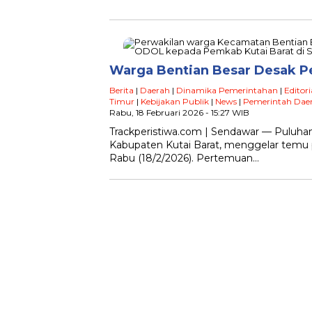
Warga Bentian Besar Desak 
Berita
|
Daerah
|
Dinamika Pemerintahan
|
Editori
Timur
|
Kebijakan Publik
|
News
|
Pemerintah Dae
Rabu, 18 Februari 2026 - 15:27 WIB
Trackperistiwa.com | Sendawar — Puluha
Kabupaten Kutai Barat, menggelar temu
Rabu (18/2/2026). Pertemuan…