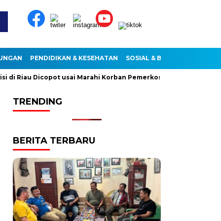
KUNGAN
PENDIDIKAN & KESEHATAN
SOSIAL & BUDAYA
i Riau Dicopot usai Marahi Korban Pemerkosaan
Kemendag Ca
TRENDING
BERITA TERBARU