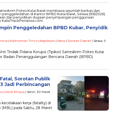
Pimpin Penggeledahan BPBD Kubar, Penyidik
minal
|
Kalimantan Timur
|
Kepolisian
|
News
|
Sorotan Daerah
| Selasa, 9
it Tindak Pidana Korupsi (Tipikor) Satreskrim Polres Kutai
tor Badan Penanggulangan Bencana Daerah (BPBD)
Fatal, Sorotan Publik
3 Jadi Perbincangan
ws
|
Sorot Khusus
| Senin, 30 Maret
kecelakaan kerja (fatality) di
i (MBL) pada Sabtu, 28 Maret