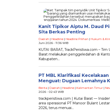
Kanit Tipikor Aiptu M. Daud 
Sita Berkas Penting
Daerah
|
Headline
|
Headline Pilihan
|
Hukum & Kri
Juni 2026 - 11:36 WIB
KUTAI BARAT, TrackPeristiwa.com – Tim Un
Barat melakukan penggeledahan di Kan
Kabupaten…
PT MBL Klarifikasi Kecelakaan 
Menguat: Dugaan Lemahnya K
Berita
|
Daerah
|
Headline
|
Kalimantan Timur
|
Ne
2026 - 02:43 WIB
trackperistiwa.com | Kutai Barat — Insiden 
area operasional PT Manoor Bulant Lestar
2026, terus menuai…