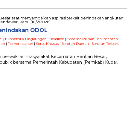
Penindakan ODOL
al
|
Ekonomi & Lingkungan
|
Headline
|
Headline Pilihan
|
Kalimantan
rah
|
Pemerintahan
|
Sorot Khusus
|
Sorotan Daerah
|
Sorotan Terbaru
|
n perwakilan masyarakat Kecamatan Bentian Besar,
 publik bersama Pemerintah Kabupaten (Pemkab) Kubar,