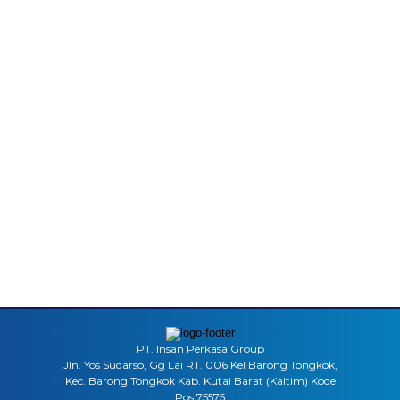
PT. Insan Perkasa Group
Jln. Yos Sudarso, Gg Lai RT. 006 Kel Barong Tongkok,
Kec. Barong Tongkok Kab. Kutai Barat (Kaltim) Kode
Pos 75575