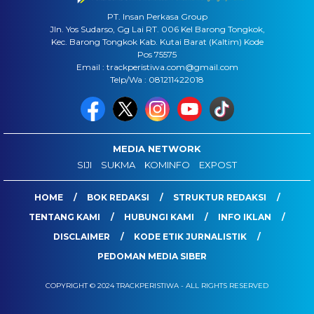
PT. Insan Perkasa Group
Jln. Yos Sudarso, Gg Lai RT. 006 Kel Barong Tongkok,
Kec. Barong Tongkok Kab. Kutai Barat (Kaltim) Kode
Pos 75575
Email : trackperistiwa.com@gmail.com
Telp/Wa : 081211422018
MEDIA NETWORK
SIJI
SUKMA
KOMINFO
EXPOST
HOME
BOK REDAKSI
STRUKTUR REDAKSI
TENTANG KAMI
HUBUNGI KAMI
INFO IKLAN
DISCLAIMER
KODE ETIK JURNALISTIK
PEDOMAN MEDIA SIBER
COPYRIGHT © 2024 TRACKPERISTIWA - ALL RIGHTS RESERVED