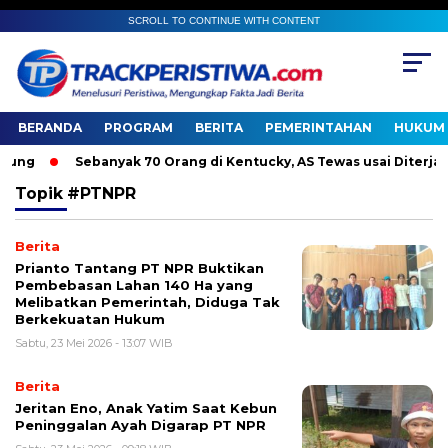
SCROLL TO CONTINUE WITH CONTENT
BERANDA
PROGRAM
BERITA
PEMERINTAHAN
HUKUM 
ng
Sebanyak 70 Orang di Kentucky, AS Tewas usai Diterjang 
Topik
#PTNPR
Berita
Prianto Tantang PT NPR Buktikan
Pembebasan Lahan 140 Ha yang
Melibatkan Pemerintah, Diduga Tak
Berkekuatan Hukum
Sabtu, 23 Mei 2026 - 13:07 WIB
Berita
Jeritan Eno, Anak Yatim Saat Kebun
Peninggalan Ayah Digarap PT NPR