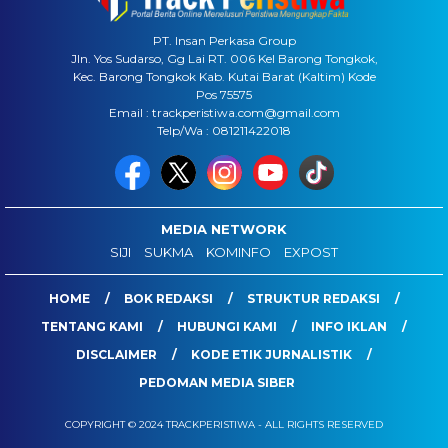
PT. Insan Perkasa Group
Jln. Yos Sudarso, Gg Lai RT. 006 Kel Barong Tongkok,
Kec. Barong Tongkok Kab. Kutai Barat (Kaltim) Kode
Pos 75575
Email : trackperistiwa.com@gmail.com
Telp/Wa : 081211422018
MEDIA NETWORK
SIJI
SUKMA
KOMINFO
EXPOST
HOME
BOK REDAKSI
STRUKTUR REDAKSI
TENTANG KAMI
HUBUNGI KAMI
INFO IKLAN
DISCLAIMER
KODE ETIK JURNALISTIK
PEDOMAN MEDIA SIBER
COPYRIGHT © 2024 TRACKPERISTIWA - ALL RIGHTS RESERVED