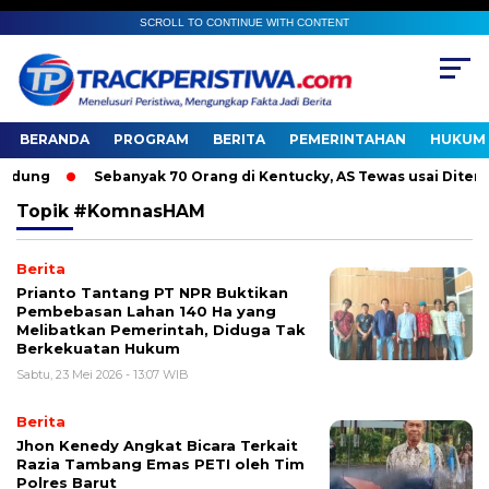
SCROLL TO CONTINUE WITH CONTENT
BERANDA
PROGRAM
BERITA
PEMERINTAHAN
HUKUM 
dung
Sebanyak 70 Orang di Kentucky, AS Tewas usai Diterjan
Topik
#KomnasHAM
Berita
Prianto Tantang PT NPR Buktikan
Pembebasan Lahan 140 Ha yang
Melibatkan Pemerintah, Diduga Tak
Berkekuatan Hukum
Sabtu, 23 Mei 2026 - 13:07 WIB
Berita
Jhon Kenedy Angkat Bicara Terkait
Razia Tambang Emas PETI oleh Tim
Polres Barut