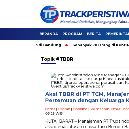
BERANDA
PROGRAM
BERITA
PEMERINTA
i Angkutan Umum di Bandung
Sebanyak 70 Orang di Kentucky, 
Topik
#TBBR
Aksi TBBR di PT TCM, Manaje
Pertemuan dengan Keluarga 
Berita
|
Daerah
|
Headline
|
Kalimantan Timur
|
Ko
03:29 WIB
KUTAI BARAT – Manajemen PT Trubaindo 
aksi damai ratusan massa Tariu Borneo 