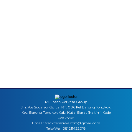
PT. Insan Perkasa Group
Jln. Yos Sudarso, Gg Lai RT. 006 Kel Barong Tongkok,
Kec. Barong Tongkok Kab. Kutai Barat (Kaltim) Kode
Pos 75575
Email : trackperistiwa.com@gmail.com
Telp/Wa : 081211422018