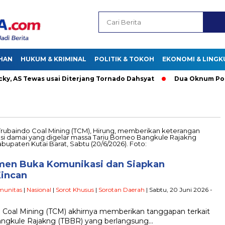
HAN
HUKUM & KRIMINAL
POLITIK & TOKOH
EKONOMI & LING
AS Tewas usai Diterjang Tornado Dahsyat
Dua Oknum Polisi 
men Buka Komunikasi dan Siapkan
Kincan
munitas
|
Nasional
|
Sorot Khusus
|
Sorotan Daerah
| Sabtu, 20 Juni 2026 -
Coal Mining (TCM) akhirnya memberikan tanggapan terkait
Bangkule Rajakng (TBBR) yang berlangsung…