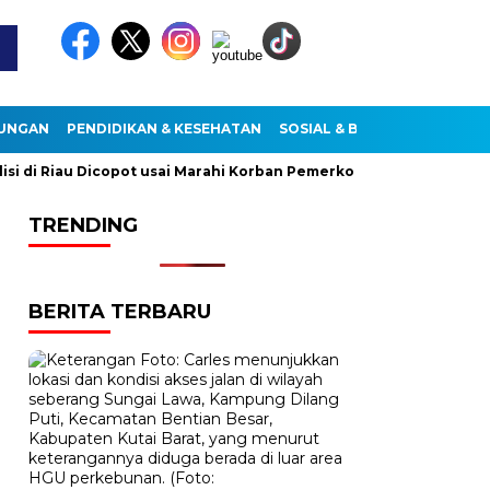
KUNGAN
PENDIDIKAN & KESEHATAN
SOSIAL & BUDAYA
di Riau Dicopot usai Marahi Korban Pemerkosaan
Kemendag C
TRENDING
BERITA TERBARU