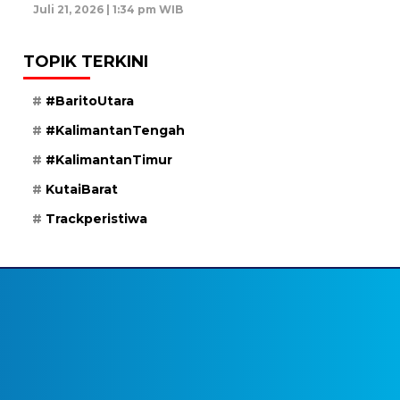
Juli 21, 2026 | 1:34 pm WIB
TOPIK TERKINI
#BaritoUtara
#KalimantanTengah
#KalimantanTimur
KutaiBarat
Trackperistiwa