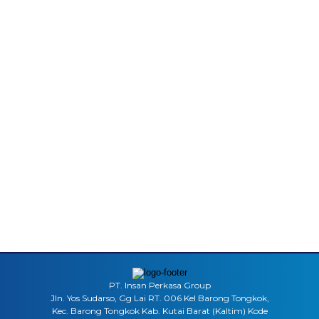
PT. Insan Perkasa Group
Jln. Yos Sudarso, Gg Lai RT. 006 Kel Barong Tongkok,
Kec. Barong Tongkok Kab. Kutai Barat (Kaltim) Kode