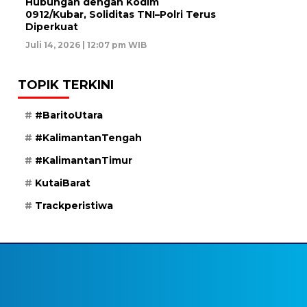
Hubungan dengan Kodim
0912/Kubar, Soliditas TNI–Polri Terus
Diperkuat
Juli 14, 2026 | 12:07 pm WIB
TOPIK TERKINI
#BaritoUtara
#KalimantanTengah
#KalimantanTimur
KutaiBarat
Trackperistiwa