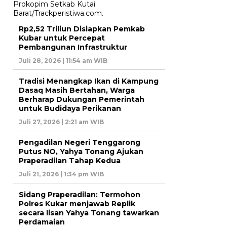
Rp2,52 Triliun Disiapkan Pemkab
Kubar untuk Percepat
Pembangunan Infrastruktur
Juli 28, 2026 | 11:54 am WIB
Tradisi Menangkap Ikan di Kampung
Dasaq Masih Bertahan, Warga
Berharap Dukungan Pemerintah
untuk Budidaya Perikanan
Juli 27, 2026 | 2:21 am WIB
Pengadilan Negeri Tenggarong
Putus NO, Yahya Tonang Ajukan
Praperadilan Tahap Kedua
Juli 21, 2026 | 1:34 pm WIB
Sidang Praperadilan: Termohon
Polres Kukar menjawab Replik
secara lisan Yahya Tonang tawarkan
Perdamaian