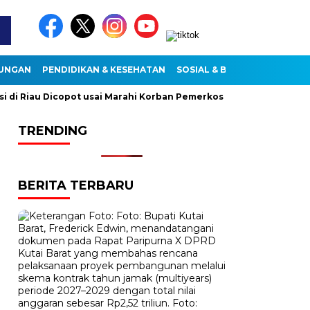
KUNGAN
PENDIDIKAN & KESEHATAN
SOSIAL & BUDAYA
 Riau Dicopot usai Marahi Korban Pemerkosaan
Kemendag Ca
TRENDING
BERITA TERBARU