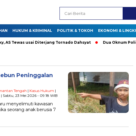
HAN
HUKUM & KRIMINAL
POLITIK & TOKOH
EKONOMI & LING
S Tewas usai Diterjang Tornado Dahsyat
Dua Oknum Polisi di
 Kebun Peninggalan
imantan Tengah
|
Kasus Hukum
|
| Sabtu, 23 Mei 2026 - 09:18 WIB
aru menyelimuti kawasan
tika seorang anak berusia 7