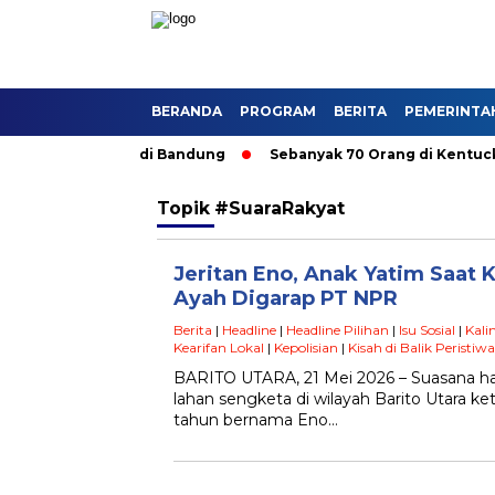
BERANDA
PROGRAM
BERITA
PEMERINTA
 Angkutan Umum di Bandung
Sebanyak 70 Orang di Kentucky, A
Topik
#SuaraRakyat
Jeritan Eno, Anak Yatim Saat
Ayah Digarap PT NPR
Berita
|
Headline
|
Headline Pilihan
|
Isu Sosial
|
Kal
Kearifan Lokal
|
Kepolisian
|
Kisah di Balik Peristiwa
BARITO UTARA, 21 Mei 2026 – Suasana h
lahan sengketa di wilayah Barito Utara ke
tahun bernama Eno…