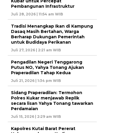
Kubar untuk Percepat
Pembangunan Infrastruktur
Juli 28, 2026 | 11:54 am WIB
Tradisi Menangkap Ikan di Kampung
Dasaq Masih Bertahan, Warga
Berharap Dukungan Pemerintah
untuk Budidaya Perikanan
Juli 27, 2026 | 2:21 am WIB
Pengadilan Negeri Tenggarong
Putus NO, Yahya Tonang Ajukan
Praperadilan Tahap Kedua
Juli 21, 2026 | 1:34 pm WIB
Sidang Praperadilan: Termohon
Polres Kukar menjawab Replik
secara lisan Yahya Tonang tawarkan
Perdamaian
Juli 15, 2026 | 2:29 am WIB
Kapolres Kutai Barat Pererat