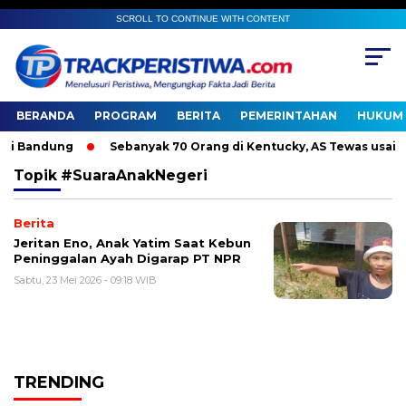
SCROLL TO CONTINUE WITH CONTENT
BERANDA
PROGRAM
BERITA
PEMERINTAHAN
HUKUM 
i Bandung
Sebanyak 70 Orang di Kentucky, AS Tewas usai Dit
Topik
#SuaraAnakNegeri
Berita
Jeritan Eno, Anak Yatim Saat Kebun
Peninggalan Ayah Digarap PT NPR
Sabtu, 23 Mei 2026 - 09:18 WIB
TRENDING