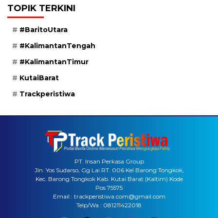
TOPIK TERKINI
#BaritoUtara
#KalimantanTengah
#KalimantanTimur
KutaiBarat
Trackperistiwa
PT. Insan Perkasa Group
Jln. Yos Sudarso, Gg Lai RT. 006 Kel Barong Tongkok,
Kec. Barong Tongkok Kab. Kutai Barat (Kaltim) Kode
Pos 75575
Email : trackperistiwa.com@gmail.com
Telp/Wa : 081211422018