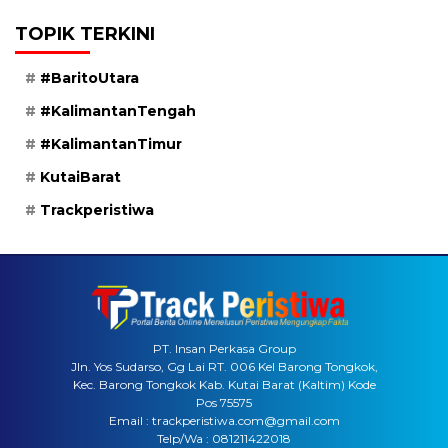
TOPIK TERKINI
#BaritoUtara
#KalimantanTengah
#KalimantanTimur
KutaiBarat
Trackperistiwa
PT. Insan Perkasa Group
Jln. Yos Sudarso, Gg Lai RT. 006 Kel Barong Tongkok,
Kec. Barong Tongkok Kab. Kutai Barat (Kaltim) Kode
Pos 75575
Email : trackperistiwa.com@gmail.com
Telp/Wa : 081211422018