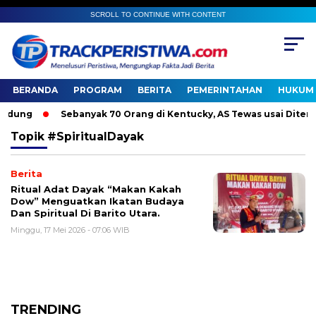
SCROLL TO CONTINUE WITH CONTENT
BERANDA
PROGRAM
BERITA
PEMERINTAHAN
HUKUM 
dung
Sebanyak 70 Orang di Kentucky, AS Tewas usai Diterjan
Topik
#SpiritualDayak
Berita
Ritual Adat Dayak “Makan Kakah
Dow” Menguatkan Ikatan Budaya
Dan Spiritual Di Barito Utara.
Minggu, 17 Mei 2026 - 07:06 WIB
TRENDING