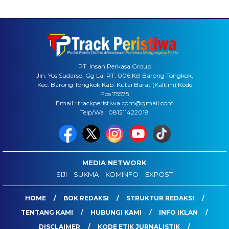
PT. Insan Perkasa Group
Jln. Yos Sudarso, Gg Lai RT. 006 Kel Barong Tongkok,
Kec. Barong Tongkok Kab. Kutai Barat (Kaltim) Kode
Pos 75575
Email : trackperistiwa.com@gmail.com
Telp/Wa : 081211422018
MEDIA NETWORK
SIJI
SUKMA
KOMINFO
EXPOST
HOME
BOK REDAKSI
STRUKTUR REDAKSI
TENTANG KAMI
HUBUNGI KAMI
INFO IKLAN
DISCLAIMER
KODE ETIK JURNALISTIK