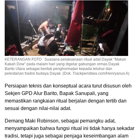
KETERANGAN FOTO : Suasana pelaksanaan ritual adat Dayak “Makan
Kakah Dow” pada malam hari yang digelar gabungan ormas Dayak
Barito Utara sebagai bentuk penghormatan kepada leluhur dan
pelestarian tradisi budaya Dayak. (Dok. Trackperistiwa.com/Henryanus A)
Persiapan teknis dan konseptual acara turut disusun oleh
Sekjen GPD Alur Barito, Bapak Sanupali, yang
memastikan rangkaian ritual berjalan dengan tertib dan
sesuai dengan nilai-nilai adat.
Demang Maki Robinson, sebagai pemangku adat,
menyampaikan bahwa fungsi ritual ini tidak hanya sekadar
tradisi, tetapi juga sebagai penjaga keseimbangan alam