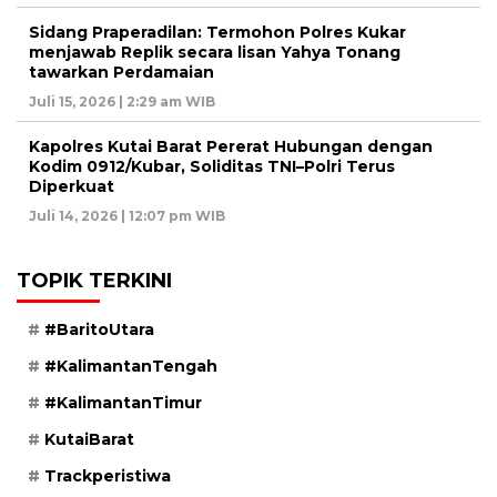
Sidang Praperadilan: Termohon Polres Kukar
menjawab Replik secara lisan Yahya Tonang
tawarkan Perdamaian
Juli 15, 2026 | 2:29 am WIB
Kapolres Kutai Barat Pererat Hubungan dengan
Kodim 0912/Kubar, Soliditas TNI–Polri Terus
Diperkuat
Juli 14, 2026 | 12:07 pm WIB
TOPIK TERKINI
#BaritoUtara
#KalimantanTengah
#KalimantanTimur
KutaiBarat
Trackperistiwa