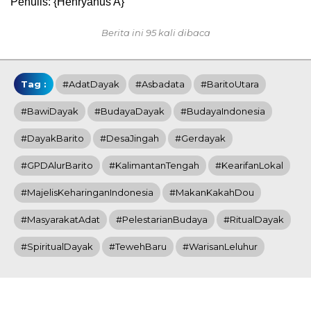
Penulis: {Henryanus A}
Berita ini 95 kali dibaca
Tag :
#AdatDayak
#Asbadata
#BaritoUtara
#BawiDayak
#BudayaDayak
#BudayaIndonesia
#DayakBarito
#DesaJingah
#Gerdayak
#GPDAlurBarito
#KalimantanTengah
#KearifanLokal
#MajelisKeharinganIndonesia
#MakanKakahDou
#MasyarakatAdat
#PelestarianBudaya
#RitualDayak
#SpiritualDayak
#TewehBaru
#WarisanLeluhur