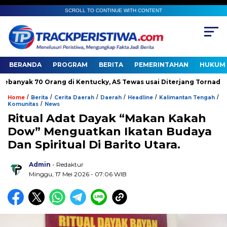
SCROLL TO CONTINUE WITH CONTENT
BERANDA
PROGRAM
BERITA
PEMERINTAHAN
HUKUM 
k 70 Orang di Kentucky, AS Tewas usai Diterjang Tornado Dahsya
/
/
/
/
/
/
Home
Berita
Cerita Daerah
Daerah
Headline
Kalimantan Tengah
/
Komunitas
News
Ritual Adat Dayak “Makan Kakah
Dow” Menguatkan Ikatan Budaya
Dan Spiritual Di Barito Utara.
Admin
- Redaktur
Minggu, 17 Mei 2026 - 07:06 WIB