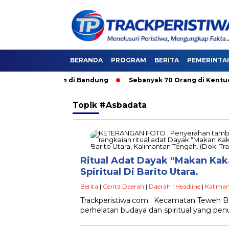
BERANDA
PROGRAM
BERITA
PEMERINTA
i Angkutan Umum di Bandung
Sebanyak 70 Orang di Kentucky, 
Topik
#Asbadata
Ritual Adat Dayak “Makan Ka
Spiritual Di Barito Utara.
Berita
|
Cerita Daerah
|
Daerah
|
Headline
|
Kalima
Trackperistiwa.com : Kecamatan Teweh B
perhelatan budaya dan spiritual yang pe