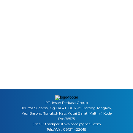
PT. Insan Perkasa Group
Jln. Yos Sudarso, Gg Lai RT. 006 Kel Barong Tongkok,
Kec. Barong Tongkok Kab. Kutai Barat (Kaltim) Kode
Pos 75575
Email : trackperistiwa.com@gmail.com
Telp/Wa : 081211422018