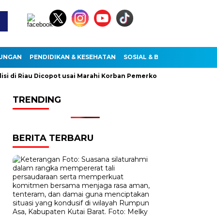
KUNGAN
PENDIDIKAN & KESEHATAN
SOSIAL & BUDAYA
di Riau Dicopot usai Marahi Korban Pemerkosaan
Kemendag C
TRENDING
BERITA TERBARU