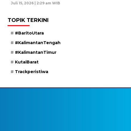
Juli 15, 2026 | 2:29 am WIB
TOPIK TERKINI
#BaritoUtara
#KalimantanTengah
#KalimantanTimur
KutaiBarat
Trackperistiwa