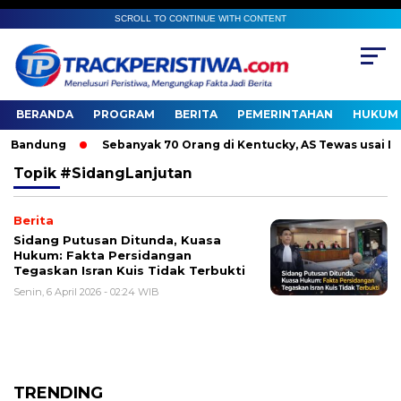
SCROLL TO CONTINUE WITH CONTENT
BERANDA
PROGRAM
BERITA
PEMERINTAHAN
HUKUM 
Bandung
Sebanyak 70 Orang di Kentucky, AS Tewas usai Dite
Topik
#SidangLanjutan
Berita
Sidang Putusan Ditunda, Kuasa
Hukum: Fakta Persidangan
Tegaskan Isran Kuis Tidak Terbukti
Senin, 6 April 2026 - 02:24 WIB
TRENDING