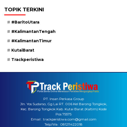
TOPIK TERKINI
#BaritoUtara
#KalimantanTengah
#KalimantanTimur
KutaiBarat
Trackperistiwa
PT. Insan Perkasa Group
Jln. Yos Sudarso, Gg Lai RT. 006 Kel Barong Tongkok,
Kec. Barong Tongkok Kab. Kutai Barat (Kaltim) Kode
Pos 75575
Email : trackperistiwa.com@gmail.com
Telp/Wa : 081211422018