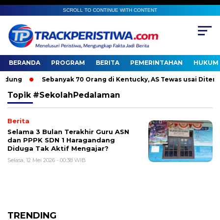
SCROLL TO CONTINUE WITH CONTENT
BERANDA
PROGRAM
BERITA
PEMERINTAHAN
HUKUM 
ung
Sebanyak 70 Orang di Kentucky, AS Tewas usai Diterjan
Topik
#SekolahPedalaman
Berita
Selama 3 Bulan Terakhir Guru ASN
dan PPPK SDN 1 Haragandang
Diduga Tak Aktif Mengajar?
Selasa, 12 Mei 2026 - 00:38 WIB
TRENDING