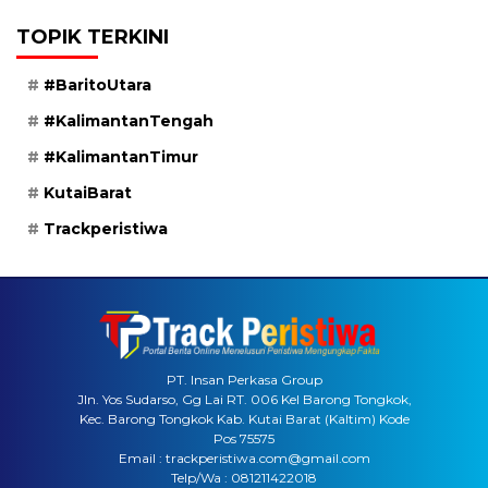
TOPIK TERKINI
#BaritoUtara
#KalimantanTengah
#KalimantanTimur
KutaiBarat
Trackperistiwa
PT. Insan Perkasa Group
Jln. Yos Sudarso, Gg Lai RT. 006 Kel Barong Tongkok,
Kec. Barong Tongkok Kab. Kutai Barat (Kaltim) Kode
Pos 75575
Email : trackperistiwa.com@gmail.com
Telp/Wa : 081211422018