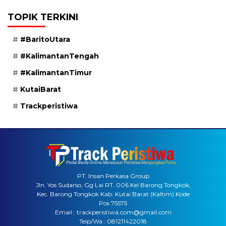
TOPIK TERKINI
#BaritoUtara
#KalimantanTengah
#KalimantanTimur
KutaiBarat
Trackperistiwa
PT. Insan Perkasa Group
Jln. Yos Sudarso, Gg Lai RT. 006 Kel Barong Tongkok,
Kec. Barong Tongkok Kab. Kutai Barat (Kaltim) Kode
Pos 75575
Email : trackperistiwa.com@gmail.com
Telp/Wa : 081211422018