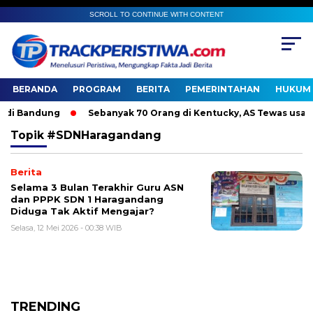
SCROLL TO CONTINUE WITH CONTENT
BERANDA
PROGRAM
BERITA
PEMERINTAHAN
HUKUM 
i Bandung
Sebanyak 70 Orang di Kentucky, AS Tewas usai Dit
Topik
#SDNHaragandang
Berita
Selama 3 Bulan Terakhir Guru ASN
dan PPPK SDN 1 Haragandang
Diduga Tak Aktif Mengajar?
Selasa, 12 Mei 2026 - 00:38 WIB
TRENDING