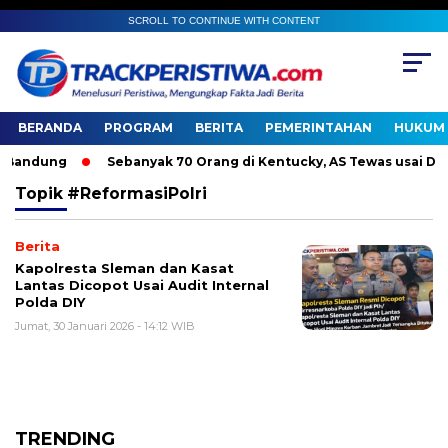
SCROLL TO CONTINUE WITH CONTENT
BERANDA
PROGRAM
BERITA
PEMERINTAHAN
HUKUM 
andung
Sebanyak 70 Orang di Kentucky, AS Tewas usai Diter
Topik
#ReformasiPolri
Berita
Kapolresta Sleman dan Kasat
Lantas Dicopot Usai Audit Internal
Polda DIY
Jumat, 30 Januari 2026 - 14:12 WIB
TRENDING