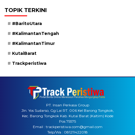
TOPIK TERKINI
#BaritoUtara
#KalimantanTengah
#KalimantanTimur
KutaiBarat
Trackperistiwa
PT. Insan Perkasa Group
Jln. Yos Sudarso, Gg Lai RT. 006 Kel Barong Tongkok,
Kec. Barong Tongkok Kab. Kutai Barat (Kaltim) Kode
Pos 75575
Email : trackperistiwa.com@gmail.com
Telp/Wa : 081211422018