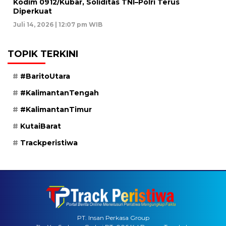
Kodim 0912/Kubar, Soliditas TNI–Polri Terus
Diperkuat
Juli 14, 2026 | 12:07 pm WIB
TOPIK TERKINI
#BaritoUtara
#KalimantanTengah
#KalimantanTimur
KutaiBarat
Trackperistiwa
PT. Insan Perkasa Group