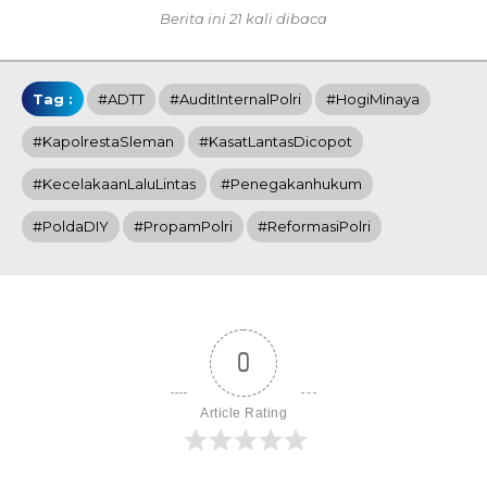
Berita ini 21 kali dibaca
Tag :
#ADTT
#AuditInternalPolri
#HogiMinaya
#KapolrestaSleman
#KasatLantasDicopot
#KecelakaanLaluLintas
#penegakanhukum
#PoldaDIY
#PropamPolri
#ReformasiPolri
0
Article Rating