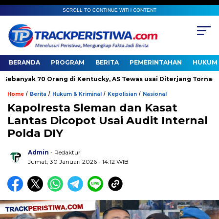
SCROLL TO CONTINUE WITH CONTENT
BERANDA
PROGRAM
BERITA
PEMERINTAHAN
HUKUM 
yak 70 Orang di Kentucky, AS Tewas usai Diterjang Tornado Dahsy
/
/
/
/
Home
Berita
Hukum & Kriminal
Kepolisian
Nasional
Kapolresta Sleman dan Kasat
Lantas Dicopot Usai Audit Internal
Polda DIY
Admin
- Redaktur
Jumat, 30 Januari 2026 - 14:12 WIB