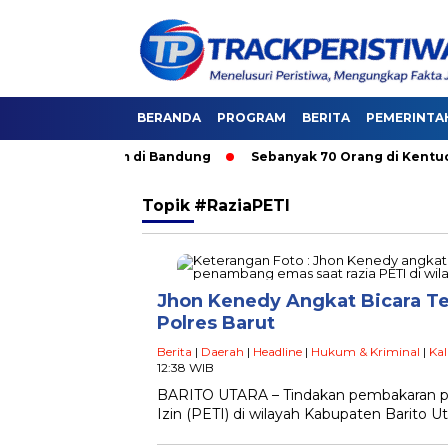
BERANDA
PROGRAM
BERITA
PEMERINTA
i Angkutan Umum di Bandung
Sebanyak 70 Orang di Kentucky, 
Topik
#RaziaPETI
Jhon Kenedy Angkat Bicara Te
Polres Barut
Berita
|
Daerah
|
Headline
|
Hukum & Kriminal
|
Ka
12:38 WIB
BARITO UTARA – Tindakan pembakaran p
Izin (PETI) di wilayah Kabupaten Barito U