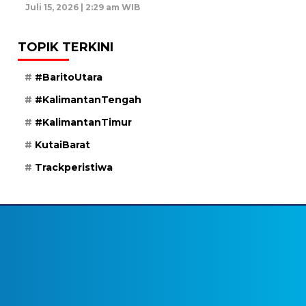
Juli 15, 2026 | 2:29 am WIB
TOPIK TERKINI
#BaritoUtara
#KalimantanTengah
#KalimantanTimur
KutaiBarat
Trackperistiwa