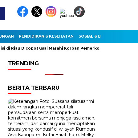
KUNGAN
PENDIDIKAN & KESEHATAN
SOSIAL & BUDAYA
di Riau Dicopot usai Marahi Korban Pemerkosaan
Kemendag C
TRENDING
BERITA TERBARU