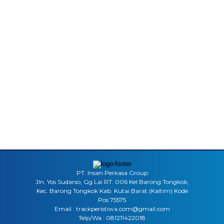
PT. Insan Perkasa Group
Jln. Yos Sudarso, Gg Lai RT. 006 Kel Barong Tongkok,
Kec. Barong Tongkok Kab. Kutai Barat (Kaltim) Kode
Pos 75575
Email : trackperistiwa.com@gmail.com
Telp/Wa : 081211422018