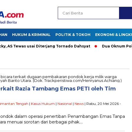
HAN
HUKUM & KRIMINAL
POLITIK & TOKOH
EKONOMI & LING
AS Tewas usai Diterjang Tornado Dahsyat
Dua Oknum Polisi 
rkait Razia Tambang Emas PETI oleh Tim
limantan Tengah
|
Kasus Hukum
|
Nasional
|
News
| Rabu, 20 Mei 2026 -
ondok dalam operasi penertiban Penambangan Emas Tanpa
tara menuai sorotan dari berbagai pihak….