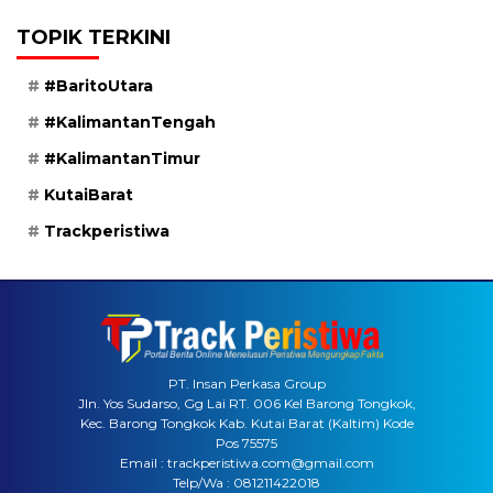
TOPIK TERKINI
#BaritoUtara
#KalimantanTengah
#KalimantanTimur
KutaiBarat
Trackperistiwa
PT. Insan Perkasa Group
Jln. Yos Sudarso, Gg Lai RT. 006 Kel Barong Tongkok,
Kec. Barong Tongkok Kab. Kutai Barat (Kaltim) Kode
Pos 75575
Email : trackperistiwa.com@gmail.com
Telp/Wa : 081211422018