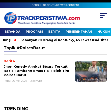
SCROLL TO CONTINUE WITH CONTENT
BERANDA
PROGRAM
BERITA
PEMERINTAHAN
HUKUM 
ung
Sebanyak 70 Orang di Kentucky, AS Tewas usai Diterjang
Topik
#PolresBarut
Berita
Jhon Kenedy Angkat Bicara Terkait
Razia Tambang Emas PETI oleh Tim
Polres Barut
Rabu, 20 Mei 2026 - 12:38 WIB
TRENDING