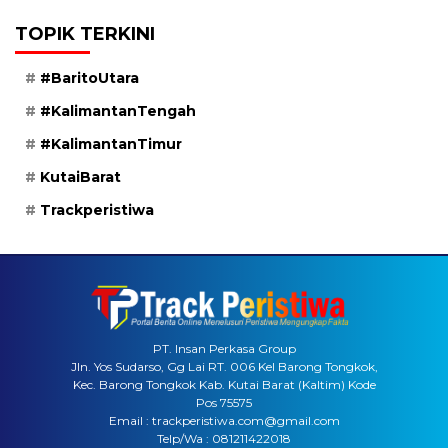
TOPIK TERKINI
#BaritoUtara
#KalimantanTengah
#KalimantanTimur
KutaiBarat
Trackperistiwa
PT. Insan Perkasa Group
Jln. Yos Sudarso, Gg Lai RT. 006 Kel Barong Tongkok,
Kec. Barong Tongkok Kab. Kutai Barat (Kaltim) Kode
Pos 75575
Email : trackperistiwa.com@gmail.com
Telp/Wa : 081211422018