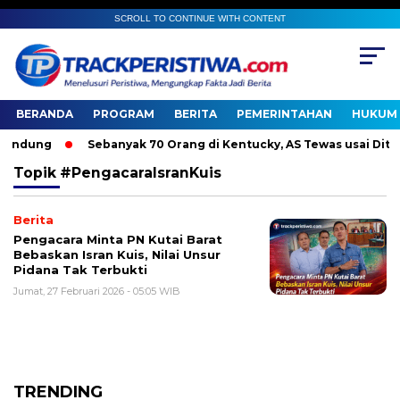
SCROLL TO CONTINUE WITH CONTENT
BERANDA
PROGRAM
BERITA
PEMERINTAHAN
HUKUM 
ndung
Sebanyak 70 Orang di Kentucky, AS Tewas usai Diterja
Topik
#PengacaraIsranKuis
Berita
Pengacara Minta PN Kutai Barat
Bebaskan Isran Kuis, Nilai Unsur
Pidana Tak Terbukti
Jumat, 27 Februari 2026 - 05:05 WIB
TRENDING