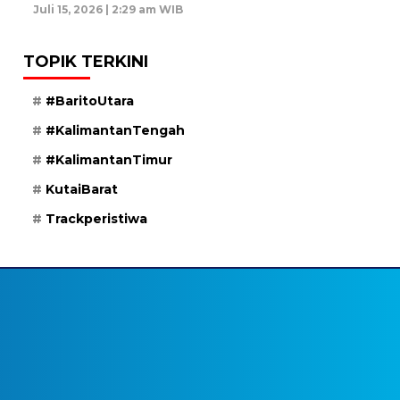
Juli 15, 2026 | 2:29 am WIB
TOPIK TERKINI
#BaritoUtara
#KalimantanTengah
#KalimantanTimur
KutaiBarat
Trackperistiwa