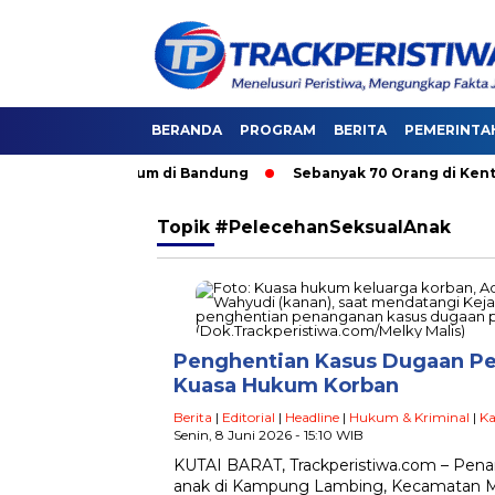
BERANDA
PROGRAM
BERITA
PEMERINTA
asi Angkutan Umum di Bandung
Sebanyak 70 Orang di Kentucky
Topik
#PelecehanSeksualAnak
Penghentian Kasus Dugaan Pel
Kuasa Hukum Korban
Berita
|
Editorial
|
Headline
|
Hukum & Kriminal
|
Ka
Senin, 8 Juni 2026 - 15:10 WIB
KUTAI BARAT, Trackperistiwa.com – Pena
anak di Kampung Lambing, Kecamatan Mu