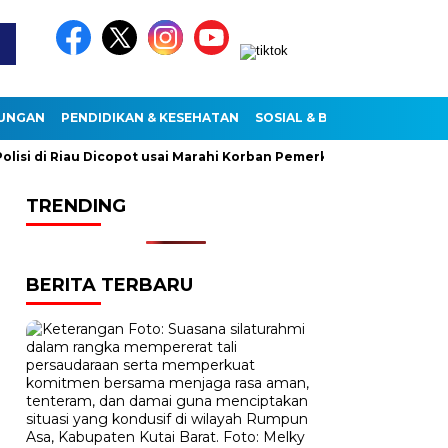
KUNGAN
PENDIDIKAN & KESEHATAN
SOSIAL & BUDAYA
 di Riau Dicopot usai Marahi Korban Pemerkosaan
Kemendag
TRENDING
BERITA TERBARU