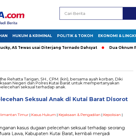
HAN
HUKUM & KRIMINAL
POLITIK & TOKOH
EKONOMI & LING
, AS Tewas usai Diterjang Tornado Dahsyat
Dua Oknum Polisi
ecehan Seksual Anak di Kutai Barat Disorot
limantan Timur
|
Kasus Hukum
|
Kejaksaan & Pengadilan
|
Kepolisian
|
nganan kasus dugaan pelecehan seksual terhadap seorang
ara Lawa, Kabupaten Kutai Barat, kembali menjadi