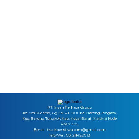
PT. Insan Perkasa Group
Jln. Yos Sudarso, Gg Lai RT. 006 Kel Barong Tongkok,
Kec. Barong Tongkok Kab. Kutai Barat (Kaltim) Kode
Pos 75575
Email : trackperistiwa.com@gmail.com
Telp/Wa : 081211422018