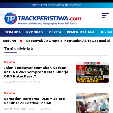
SCROLL TO CONTINUE WITH CONTENT
BERANDA
PROGRAM
BERITA
PEMERINTAHAN
HUKUM 
andung
Sebanyak 70 Orang di Kentucky, AS Tewas usai Diterj
Topik
#Melak
Berita
Jalan Sendawar Memakan Korban,
Ketua PWRI Semprot Keras Kinerja
OPD Kutai Barat?
Kamis, 7 Mei 2026 - 01:53 WIB
Berita
Ramadan Bergema, UMKM Jelore
Bersinar di Festival Melak
Jumat, 27 Februari 2026 - 11:33 WIB