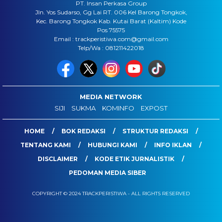
PT. Insan Perkasa Group
Jln. Yos Sudarso, Gg Lai RT. 006 Kel Barong Tongkok,
Kec. Barong Tongkok Kab. Kutai Barat (Kaltim) Kode
Pos 75575
Email : trackperistiwa.com@gmail.com
Telp/Wa : 081211422018
MEDIA NETWORK
SIJI
SUKMA
KOMINFO
EXPOST
HOME
BOK REDAKSI
STRUKTUR REDAKSI
TENTANG KAMI
HUBUNGI KAMI
INFO IKLAN
DISCLAIMER
KODE ETIK JURNALISTIK
PEDOMAN MEDIA SIBER
COPYRIGHT © 2024 TRACKPERISTIWA - ALL RIGHTS RESERVED