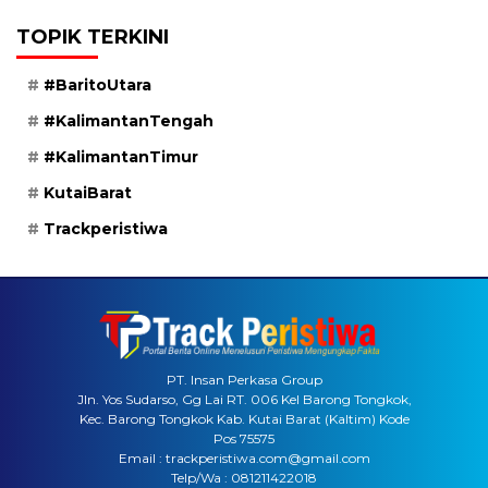
TOPIK TERKINI
#BaritoUtara
#KalimantanTengah
#KalimantanTimur
KutaiBarat
Trackperistiwa
PT. Insan Perkasa Group
Jln. Yos Sudarso, Gg Lai RT. 006 Kel Barong Tongkok,
Kec. Barong Tongkok Kab. Kutai Barat (Kaltim) Kode
Pos 75575
Email : trackperistiwa.com@gmail.com
Telp/Wa : 081211422018