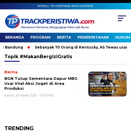
SCROLL TO CONTINUE WITH CONTENT
BERANDA
PROGRAM
BERITA
PEMERINTAHAN
HUKUM 
 Bandung
Sebanyak 70 Orang di Kentucky, AS Tewas usai Dit
Topik
#MakanBergiziGratis
Berita
BGN Tutup Sementara Dapur MBG
Usai Viral Aksi Joget di Area
Produksi
Kamis, 26 Maret 2026 - 15:19 WIB
TRENDING