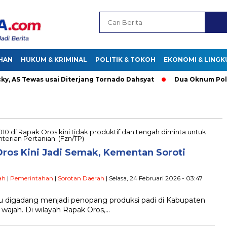
HAN
HUKUM & KRIMINAL
POLITIK & TOKOH
EKONOMI & LING
AS Tewas usai Diterjang Tornado Dahsyat
Dua Oknum Polisi d
ros Kini Jadi Semak, Kementan Soroti
ah
|
Pemerintahan
|
Sorotan Daerah
| Selasa, 24 Februari 2026 - 03:47
digadang menjadi penopang produksi padi di Kabupaten
h wajah. Di wilayah Rapak Oros,…