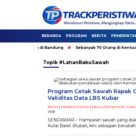
BERANDA
PROGRAM
BERITA
PEMERINTA
 Angkutan Umum di Bandung
Sebanyak 70 Orang di Kentucky, 
Topik
#LahanBakuSawah
Program Cetak Sawah Rapak O
Validitas Data LBS Kubar
Berita
|
Headline Pilihan
|
News
|
Pemerintah Daer
WIB
SENDAWAR – Hamparan sawah yang dulu 
Kutai Barat (Kubar), kini sebagian beruba