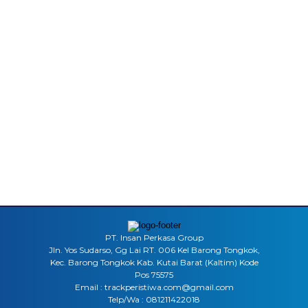
PT. Insan Perkasa Group
Jln. Yos Sudarso, Gg Lai RT. 006 Kel Barong Tongkok,
Kec. Barong Tongkok Kab. Kutai Barat (Kaltim) Kode
Pos 75575
Email : trackperistiwa.com@gmail.com
Telp/Wa : 081211422018