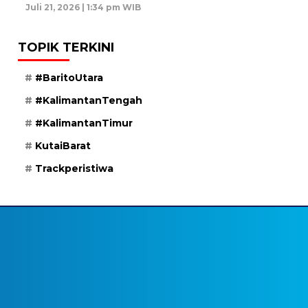
Juli 21, 2026 | 1:34 pm WIB
TOPIK TERKINI
#BaritoUtara
#KalimantanTengah
#KalimantanTimur
KutaiBarat
Trackperistiwa