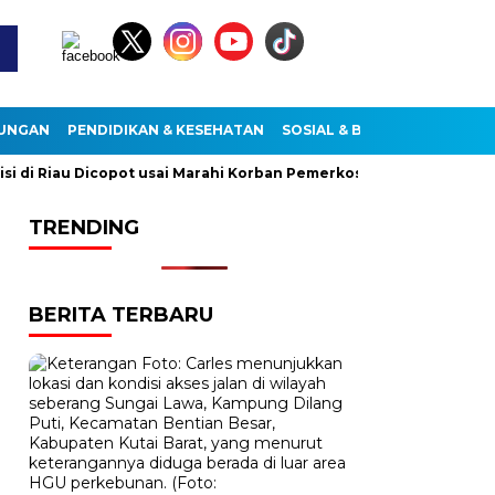
KUNGAN
PENDIDIKAN & KESEHATAN
SOSIAL & BUDAYA
i Riau Dicopot usai Marahi Korban Pemerkosaan
Kemendag C
TRENDING
BERITA TERBARU