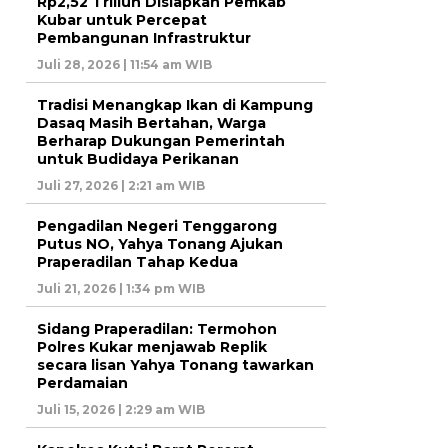
Rp2,52 Triliun Disiapkan Pemkab
Kubar untuk Percepat
Pembangunan Infrastruktur
Juli 28, 2026 | 11:54 am WIB
Tradisi Menangkap Ikan di Kampung
Dasaq Masih Bertahan, Warga
Berharap Dukungan Pemerintah
untuk Budidaya Perikanan
Juli 27, 2026 | 2:21 am WIB
Pengadilan Negeri Tenggarong
Putus NO, Yahya Tonang Ajukan
Praperadilan Tahap Kedua
Juli 21, 2026 | 1:34 pm WIB
Sidang Praperadilan: Termohon
Polres Kukar menjawab Replik
secara lisan Yahya Tonang tawarkan
Perdamaian
Juli 15, 2026 | 2:29 am WIB