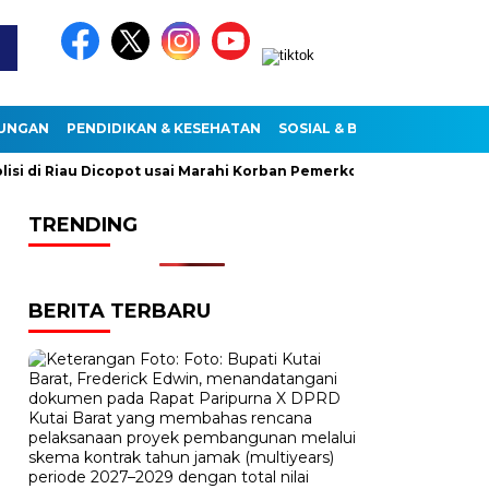
KUNGAN
PENDIDIKAN & KESEHATAN
SOSIAL & BUDAYA
di Riau Dicopot usai Marahi Korban Pemerkosaan
Kemendag C
TRENDING
BERITA TERBARU