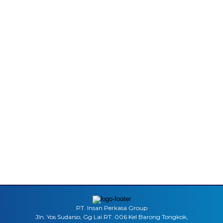
PT. Insan Perkasa Group
Jln. Yos Sudarso, Gg Lai RT. 006 Kel Barong Tongkok,