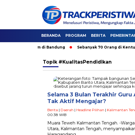
BERANDA
PROGRAM
BERITA
PEMERINTA
i Angkutan Umum di Bandung
Sebanyak 70 Orang di Kentucky,
Topik
#KualitasPendidikan
Selama 3 Bulan Terakhir Gur
Tak Aktif Mengajar?
Berita
|
Daerah
|
Headline Pilihan
|
Kalimantan Te
00:38 WIB
Muara Teweh Kalimantan Tengah. -Warga
Utara, Kalimantan Tengah, menyampaikan 
Haragandang….