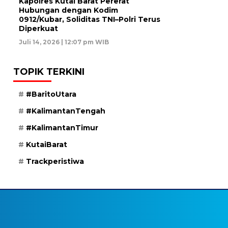
Kapolres Kutai Barat Pererat
Hubungan dengan Kodim
0912/Kubar, Soliditas TNI–Polri Terus
Diperkuat
Juli 14, 2026 | 12:07 pm WIB
TOPIK TERKINI
#BaritoUtara
#KalimantanTengah
#KalimantanTimur
KutaiBarat
Trackperistiwa