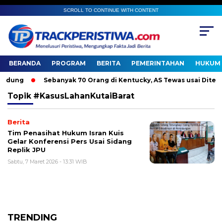
SCROLL TO CONTINUE WITH CONTENT
BERANDA
PROGRAM
BERITA
PEMERINTAHAN
HUKUM 
dung
Sebanyak 70 Orang di Kentucky, AS Tewas usai Diterjan
Topik
#KasusLahanKutaiBarat
Berita
Tim Penasihat Hukum Isran Kuis
Gelar Konferensi Pers Usai Sidang
Replik JPU
Sabtu, 7 Maret 2026 - 13:31 WIB
TRENDING