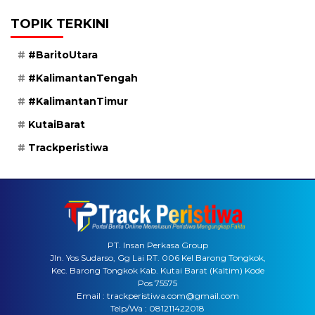
TOPIK TERKINI
#BaritoUtara
#KalimantanTengah
#KalimantanTimur
KutaiBarat
Trackperistiwa
PT. Insan Perkasa Group
Jln. Yos Sudarso, Gg Lai RT. 006 Kel Barong Tongkok,
Kec. Barong Tongkok Kab. Kutai Barat (Kaltim) Kode
Pos 75575
Email : trackperistiwa.com@gmail.com
Telp/Wa : 081211422018