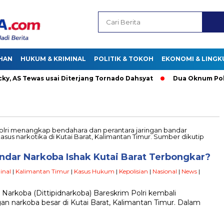
HAN
HUKUM & KRIMINAL
POLITIK & TOKOH
EKONOMI & LING
AS Tewas usai Diterjang Tornado Dahsyat
Dua Oknum Polisi d
ndar Narkoba Ishak Kutai Barat Terbongkar?
inal
|
Kalimantan Timur
|
Kasus Hukum
|
Kepolisian
|
Nasional
|
News
|
Narkoba (Dittipidnarkoba) Bareskrim Polri kembali
 narkoba besar di Kutai Barat, Kalimantan Timur. Dalam