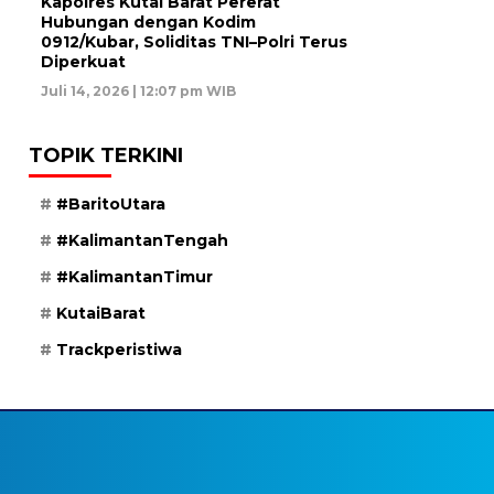
Kapolres Kutai Barat Pererat
Hubungan dengan Kodim
0912/Kubar, Soliditas TNI–Polri Terus
Diperkuat
Juli 14, 2026 | 12:07 pm WIB
TOPIK TERKINI
#BaritoUtara
#KalimantanTengah
#KalimantanTimur
KutaiBarat
Trackperistiwa