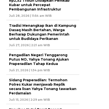
Rp2,52 Triliun Disiapkan Pemkab
Kubar untuk Percepat
Pembangunan Infrastruktur
Juli 28, 2026 | 11:54 am WIB
Tradisi Menangkap Ikan di Kampung
Dasaq Masih Bertahan, Warga
Berharap Dukungan Pemerintah
untuk Budidaya Perikanan
Juli 27, 2026 | 2:21 am WIB
Pengadilan Negeri Tenggarong
Putus NO, Yahya Tonang Ajukan
Praperadilan Tahap Kedua
Juli 21, 2026 | 1:34 pm WIB
Sidang Praperadilan: Termohon
Polres Kukar menjawab Replik
secara lisan Yahya Tonang tawarkan
Perdamaian
Juli 15, 2026 | 2:29 am WIB