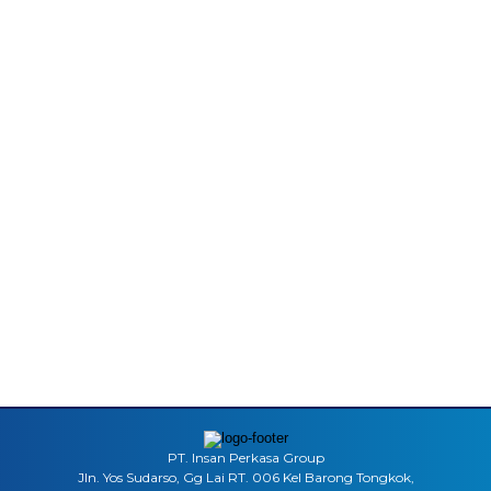
PT. Insan Perkasa Group
Jln. Yos Sudarso, Gg Lai RT. 006 Kel Barong Tongkok,