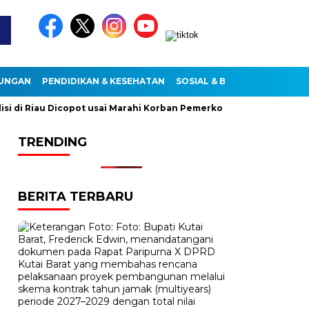
KUNGAN
PENDIDIKAN & KESEHATAN
SOSIAL & BUDAYA
i Riau Dicopot usai Marahi Korban Pemerkosaan
Kemendag C
TRENDING
BERITA TERBARU