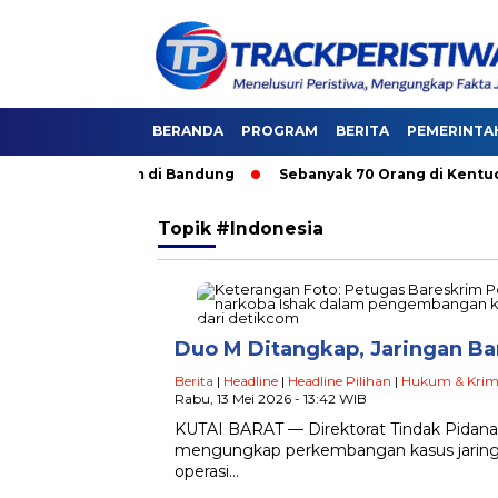
BERANDA
PROGRAM
BERITA
PEMERINTA
i Angkutan Umum di Bandung
Sebanyak 70 Orang di Kentucky, 
Topik
#Indonesia
Duo M Ditangkap, Jaringan Ba
Berita
|
Headline
|
Headline Pilihan
|
Hukum & Krim
Rabu, 13 Mei 2026 - 13:42 WIB
KUTAI BARAT — Direktorat Tindak Pidana 
mengungkap perkembangan kasus jaringan
operasi…