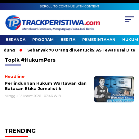
SCROLL TO CONTINUE WITH CONTENT
BERANDA
PROGRAM
BERITA
PEMERINTAHAN
HUKUM 
dung
Sebanyak 70 Orang di Kentucky, AS Tewas usai Diterjan
Topik
#HukumPers
Headline
Perlindungan Hukum Wartawan dan
Batasan Etika Jurnalistik
Minggu, 15 Maret 2026 - 07:46 WIB
TRENDING