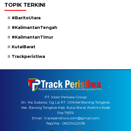
TOPIK TERKINI
#BaritoUtara
#KalimantanTengah
#KalimantanTimur
KutaiBarat
Trackperistiwa
PT. Insan Perkasa Group
Jln. Yos Sudarso, Gg Lai RT. 006 Kel Barong Tongkok,
Kec. Barong Tongkok Kab. Kutai Barat (Kaltim) Kode
Pos 75575
Email : trackperistiwa.com@gmail.com
Telp/Wa : 081211422018