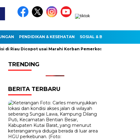
KUNGAN
PENDIDIKAN & KESEHATAN
SOSIAL & BUDAYA
i Riau Dicopot usai Marahi Korban Pemerkosaan
Kemendag C
TRENDING
BERITA TERBARU