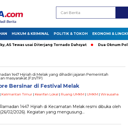
HAN
HUKUM & KRIMINAL
POLITIK & TOKOH
EKONOMI & LING
AS Tewas usai Diterjang Tornado Dahsyat
Dua Oknum Polisi d
 Bersinar di Festival Melak
|
Kalimantan Timur
|
Kearifan Lokal
|
Ruang UMKM
|
UMKM
|
Wirausaha
l Ramadan 1447 Hijriah di Kecamatan Melak resmi dibuka oleh
is (26/02/2026). Kegiatan yang mengusung…