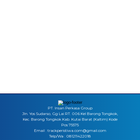
PT. Insan Perkasa Group
Jln. Yos Sudarso, Gg Lai RT. 006 Kel Barong Tongkok,
Kec. Barong Tongkok Kab. Kutai Barat (Kaltim) Kode
Pos 75575
Email : trackperistiwa.com@gmail.com
Telp/Wa : 081211422018