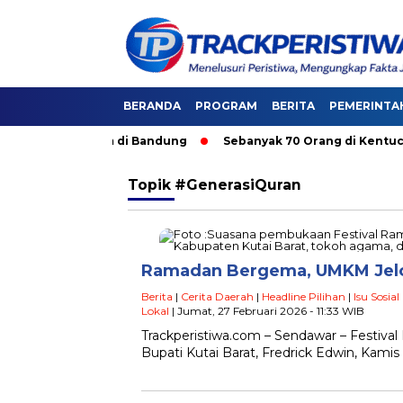
BERANDA
PROGRAM
BERITA
PEMERINTA
 Angkutan Umum di Bandung
Sebanyak 70 Orang di Kentucky, 
Topik
#GenerasiQuran
Ramadan Bergema, UMKM Jelore
Berita
|
Cerita Daerah
|
Headline Pilihan
|
Isu Sosial
Lokal
| Jumat, 27 Februari 2026 - 11:33 WIB
Trackperistiwa.com – Sendawar – Festiva
Bupati Kutai Barat, Fredrick Edwin, Kam