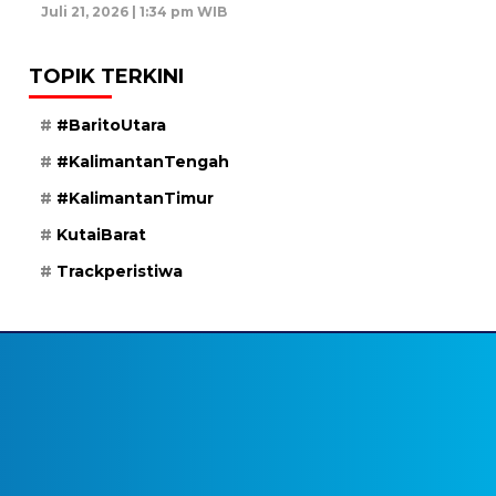
Juli 21, 2026 | 1:34 pm WIB
TOPIK TERKINI
#BaritoUtara
#KalimantanTengah
#KalimantanTimur
KutaiBarat
Trackperistiwa