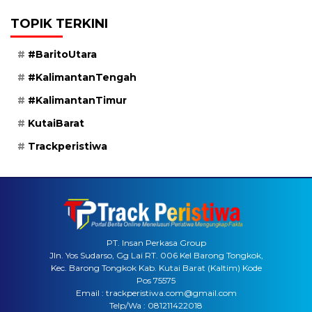
TOPIK TERKINI
#BaritoUtara
#KalimantanTengah
#KalimantanTimur
KutaiBarat
Trackperistiwa
PT. Insan Perkasa Group
Jln. Yos Sudarso, Gg Lai RT. 006 Kel Barong Tongkok,
Kec. Barong Tongkok Kab. Kutai Barat (Kaltim) Kode
Pos 75575
Email : trackperistiwa.com@gmail.com
Telp/Wa : 081211422018