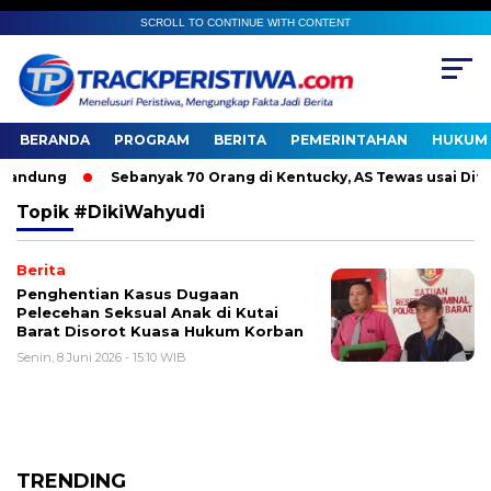
SCROLL TO CONTINUE WITH CONTENT
BERANDA
PROGRAM
BERITA
PEMERINTAHAN
HUKUM 
andung
Sebanyak 70 Orang di Kentucky, AS Tewas usai Diterj
Topik
#DikiWahyudi
Berita
Penghentian Kasus Dugaan
Pelecehan Seksual Anak di Kutai
Barat Disorot Kuasa Hukum Korban
Senin, 8 Juni 2026 - 15:10 WIB
TRENDING