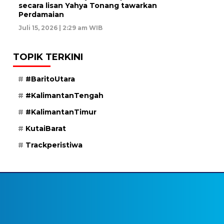
secara lisan Yahya Tonang tawarkan
Perdamaian
Juli 15, 2026 | 2:29 am WIB
TOPIK TERKINI
#BaritoUtara
#KalimantanTengah
#KalimantanTimur
KutaiBarat
Trackperistiwa