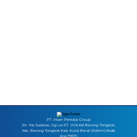
PT. Insan Perkasa Group
Jln. Yos Sudarso, Gg Lai RT. 006 Kel Barong Tongkok,
Kec. Barong Tongkok Kab. Kutai Barat (Kaltim) Kode
Pos 75575