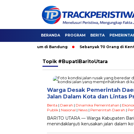
BERANDA
PROGRAM
BERITA
PEMERINTA
si Angkutan Umum di Bandung
Sebanyak 70 Orang di Kentucky
Topik
#BupatiBaritoUtara
Warga Desak Pemerintah Daera
Jalan Dalam Kota dan Lintas P
Berita
|
Daerah
|
Dinamika Pemerintahan
|
Ekono
Publik
|
Nasional
|
News
|
Pemerintah Daerah
|
Pe
BARITO UTARA — Warga Kabupaten Barit
menindaklanjuti kerusakan jalan dalam kot