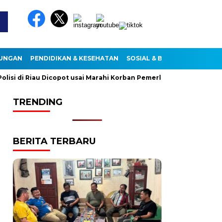
KUNGAN
PENDIDIKAN & KESEHATAN
SOSIAL & BUDAYA
 di Riau Dicopot usai Marahi Korban Pemerkosaan
Kemendag
TRENDING
BERITA TERBARU