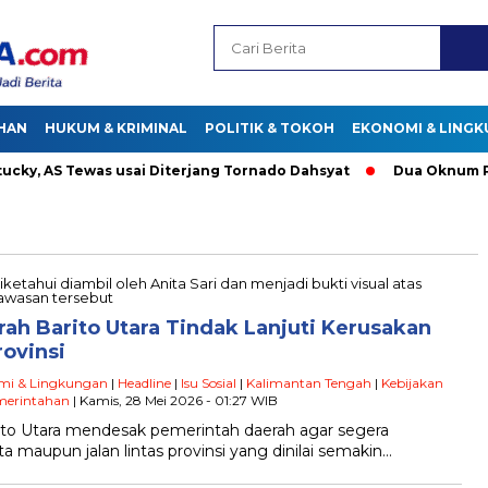
HAN
HUKUM & KRIMINAL
POLITIK & TOKOH
EKONOMI & LING
, AS Tewas usai Diterjang Tornado Dahsyat
Dua Oknum Polisi
h Barito Utara Tindak Lanjuti Kerusakan
rovinsi
mi & Lingkungan
|
Headline
|
Isu Sosial
|
Kalimantan Tengah
|
Kebijakan
merintahan
| Kamis, 28 Mei 2026 - 01:27 WIB
o Utara mendesak pemerintah daerah agar segera
a maupun jalan lintas provinsi yang dinilai semakin…