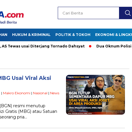
HAN
HUKUM & KRIMINAL
POLITIK & TOKOH
EKONOMI & LING
was usai Diterjang Tornado Dahsyat
Dua Oknum Polisi di Ri
G Usai Viral Aksi
n
|
Makro Ekonomi
|
Nasional
|
News
l (BGN) resmi menutup
zi Gratis (MBG) atau Satuan
seorang pria…