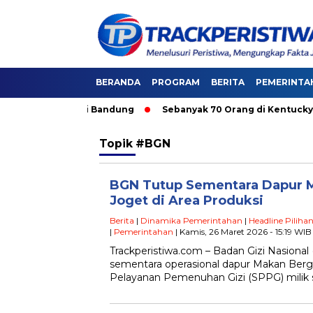
BERANDA
PROGRAM
BERITA
PEMERINTA
kutan Umum di Bandung
Sebanyak 70 Orang di Kentucky, AS Te
Topik
#BGN
BGN Tutup Sementara Dapur MB
Joget di Area Produksi
Berita
|
Dinamika Pemerintahan
|
Headline Piliha
|
Pemerintahan
| Kamis, 26 Maret 2026 - 15:19 WIB
Trackperistiwa.com – Badan Gizi Nasiona
sementara operasional dapur Makan Bergi
Pelayanan Pemenuhan Gizi (SPPG) milik 