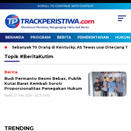
SCROLL TO CONTINUE WITH CONTENT
BERANDA
PROGRAM
BERITA
PEMERINTAHAN
HUKUM 
Sebanyak 70 Orang di Kentucky, AS Tewas usai Diterjang Torn
Topik
#BeritaKutim
Berita
Budi Permanto Resmi Bebas, Publik
Kutai Barat Kembali Soroti
Proporsionalitas Penegakan Hukum
Rabu, 27 Mei 2026 - 02:31 WIB
TRENDING