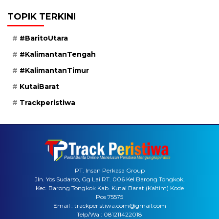
TOPIK TERKINI
#BaritoUtara
#KalimantanTengah
#KalimantanTimur
KutaiBarat
Trackperistiwa
PT. Insan Perkasa Group
Jln. Yos Sudarso, Gg Lai RT. 006 Kel Barong Tongkok,
Kec. Barong Tongkok Kab. Kutai Barat (Kaltim) Kode
Pos 75575
Email : trackperistiwa.com@gmail.com
Telp/Wa : 081211422018