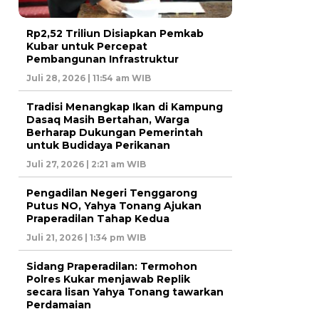
Rp2,52 Triliun Disiapkan Pemkab
Kubar untuk Percepat
Pembangunan Infrastruktur
Juli 28, 2026 | 11:54 am WIB
Tradisi Menangkap Ikan di Kampung
Dasaq Masih Bertahan, Warga
Berharap Dukungan Pemerintah
untuk Budidaya Perikanan
Juli 27, 2026 | 2:21 am WIB
Pengadilan Negeri Tenggarong
Putus NO, Yahya Tonang Ajukan
Praperadilan Tahap Kedua
Juli 21, 2026 | 1:34 pm WIB
Sidang Praperadilan: Termohon
Polres Kukar menjawab Replik
secara lisan Yahya Tonang tawarkan
Perdamaian