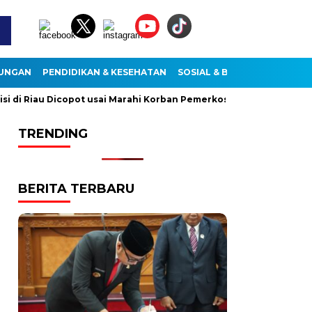
KUNGAN
PENDIDIKAN & KESEHATAN
SOSIAL & BUDAYA
i Riau Dicopot usai Marahi Korban Pemerkosaan
Kemendag Ca
TRENDING
BERITA TERBARU