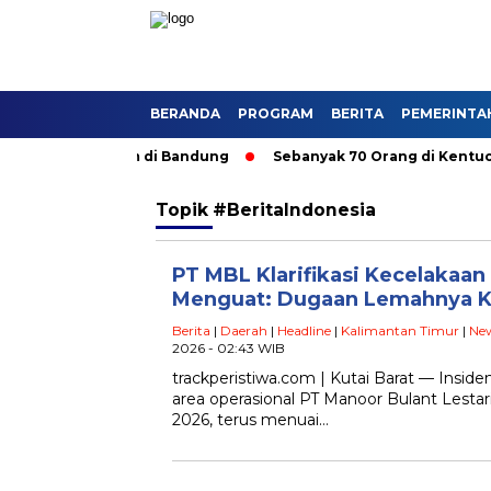
BERANDA
PROGRAM
BERITA
PEMERINTA
 Angkutan Umum di Bandung
Sebanyak 70 Orang di Kentucky, A
Topik
#BeritaIndonesia
PT MBL Klarifikasi Kecelakaan 
Menguat: Dugaan Lemahnya K
Berita
|
Daerah
|
Headline
|
Kalimantan Timur
|
Ne
2026 - 02:43 WIB
trackperistiwa.com | Kutai Barat — Insiden 
area operasional PT Manoor Bulant Lestar
2026, terus menuai…