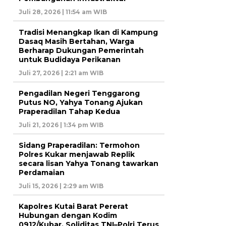
Juli 28, 2026 | 11:54 am WIB
Tradisi Menangkap Ikan di Kampung
Dasaq Masih Bertahan, Warga
Berharap Dukungan Pemerintah
untuk Budidaya Perikanan
Juli 27, 2026 | 2:21 am WIB
Pengadilan Negeri Tenggarong
Putus NO, Yahya Tonang Ajukan
Praperadilan Tahap Kedua
Juli 21, 2026 | 1:34 pm WIB
Sidang Praperadilan: Termohon
Polres Kukar menjawab Replik
secara lisan Yahya Tonang tawarkan
Perdamaian
Juli 15, 2026 | 2:29 am WIB
Kapolres Kutai Barat Pererat
Hubungan dengan Kodim
0912/Kubar, Soliditas TNI–Polri Terus