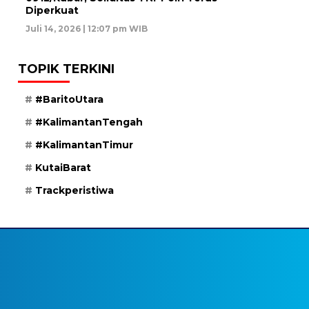
Diperkuat
Juli 14, 2026 | 12:07 pm WIB
TOPIK TERKINI
#BaritoUtara
#KalimantanTengah
#KalimantanTimur
KutaiBarat
Trackperistiwa