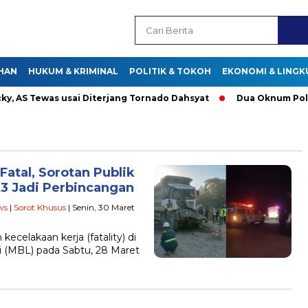
HAN
HUKUM & KRIMINAL
POLITIK & TOKOH
EKONOMI & LING
S Tewas usai Diterjang Tornado Dahsyat
Dua Oknum Polisi d
Fatal, Sorotan Publik
3 Jadi Perbincangan
ws
|
Sorot Khusus
| Senin, 30 Maret
kecelakaan kerja (fatality) di
i (MBL) pada Sabtu, 28 Maret