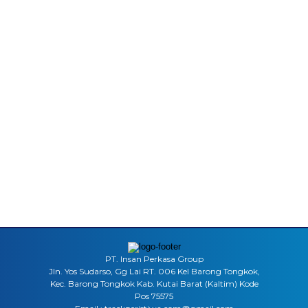
PT. Insan Perkasa Group
Jln. Yos Sudarso, Gg Lai RT. 006 Kel Barong Tongkok,
Kec. Barong Tongkok Kab. Kutai Barat (Kaltim) Kode
Pos 75575