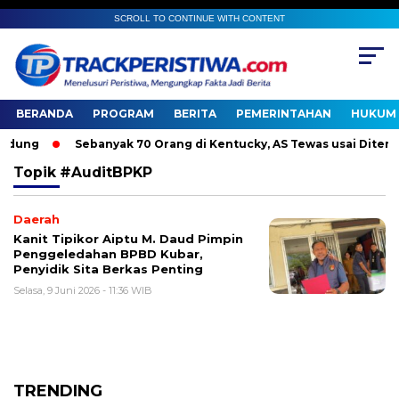
SCROLL TO CONTINUE WITH CONTENT
BERANDA
PROGRAM
BERITA
PEMERINTAHAN
HUKUM 
ung
Sebanyak 70 Orang di Kentucky, AS Tewas usai Diterjan
Topik
#AuditBPKP
Daerah
Kanit Tipikor Aiptu M. Daud Pimpin
Penggeledahan BPBD Kubar,
Penyidik Sita Berkas Penting
Selasa, 9 Juni 2026 - 11:36 WIB
TRENDING