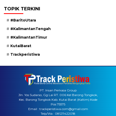
TOPIK TERKINI
#BaritoUtara
#KalimantanTengah
#KalimantanTimur
KutaiBarat
Trackperistiwa
PT. Insan Perkasa Group
Jln. Yos Sudarso, Gg Lai RT. 006 Kel Barong Tongkok,
Kec. Barong Tongkok Kab. Kutai Barat (Kaltim) Kode
Pos 75575
Email : trackperistiwa.com@gmail.com
Telp/Wa : 081211422018