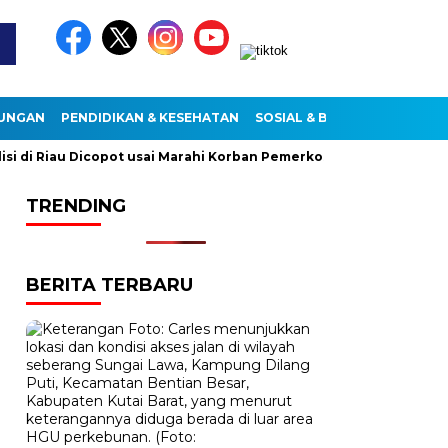
KUNGAN
PENDIDIKAN & KESEHATAN
SOSIAL & BUDAYA
i Riau Dicopot usai Marahi Korban Pemerkosaan
Kemendag C
TRENDING
BERITA TERBARU