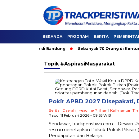
BERANDA
PROGRAM
BERITA
PEMERINTA
i Angkutan Umum di Bandung
Sebanyak 70 Orang di Kentucky, 
Topik
#AspirasiMasyarakat
Pokir APBD 2027 Disepakati,
Berita
|
Daerah
|
Headline Pilihan
|
Kalimantan Ti
Rabu, 11 Februari 2026 - 09:55 WIB
Sendawar, trackperistiwa.com – Dewan P
resmi menetapkan Pokok-Pokok Pikiran 
Pendapatan dan Belanja…