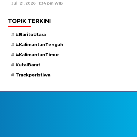
Juli 21, 2026 | 1:34 pm WIB
TOPIK TERKINI
#BaritoUtara
#KalimantanTengah
#KalimantanTimur
KutaiBarat
Trackperistiwa