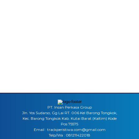
PT. Insan Perkasa Group
Jln. Yos Sudarso, Gg Lai RT. 006 Kel Barong Tongkok,
Kec. Barong Tongkok Kab. Kutai Barat (Kaltim) Kode
Pos 75575
Email : trackperistiwa.com@gmail.com
Telp/Wa : 081211422018