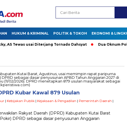
HAN
HUKUM & KRIMINAL
POLITIK & TOKOH
EKONOMI & LING
AS Tewas usai Diterjang Tornado Dahsyat
Dua Oknum Polisi d
 DPRD Kubar Kawal 879 Usulan
mur
|
Kebijakan Publik
|
Kejaksaan & Pengadilan
|
Pemerintah Daerah
|
erwakilan Rakyat Daerah (DPRD) Kabupaten Kutai Barat
(Pokir) DPRD sebagai dasar penyusunan Anggaran