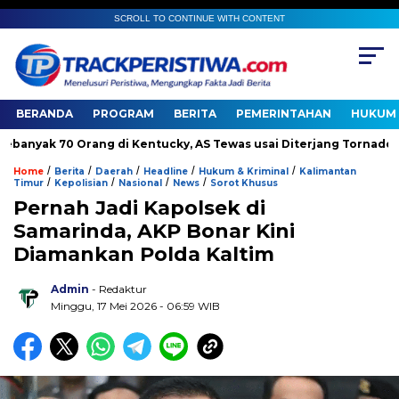
SCROLL TO CONTINUE WITH CONTENT
BERANDA
PROGRAM
BERITA
PEMERINTAHAN
HUKUM 
ak 70 Orang di Kentucky, AS Tewas usai Diterjang Tornado Dahsy
/
/
/
/
/
Home
Berita
Daerah
Headline
Hukum & Kriminal
Kalimantan
/
/
/
/
Timur
Kepolisian
Nasional
News
Sorot Khusus
Pernah Jadi Kapolsek di
Samarinda, AKP Bonar Kini
Diamankan Polda Kaltim
Admin
- Redaktur
Minggu, 17 Mei 2026 - 06:59 WIB