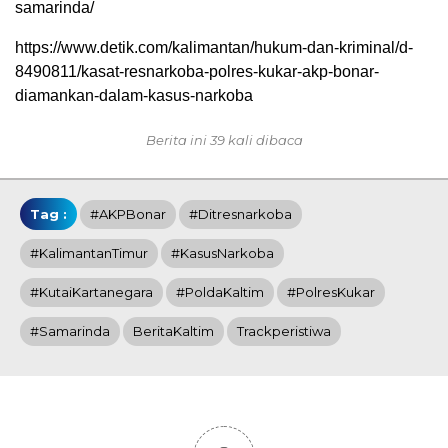
samarinda/
https://www.detik.com/kalimantan/hukum-dan-kriminal/d-
8490811/kasat-resnarkoba-polres-kukar-akp-bonar-
diamankan-dalam-kasus-narkoba
Berita ini 39 kali dibaca
Tag :
#AKPBonar
#Ditresnarkoba
#KalimantanTimur
#KasusNarkoba
#KutaiKartanegara
#PoldaKaltim
#PolresKukar
#Samarinda
BeritaKaltim
Trackperistiwa