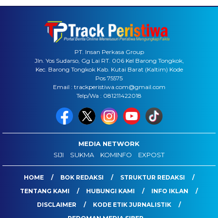
PT. Insan Perkasa Group
Jln. Yos Sudarso, Gg Lai RT. 006 Kel Barong Tongkok,
Kec. Barong Tongkok Kab. Kutai Barat (Kaltim) Kode
Pos 75575
Email : trackperistiwa.com@gmail.com
Telp/Wa : 081211422018
MEDIA NETWORK
SIJI
SUKMA
KOMINFO
EXPOST
HOME
BOK REDAKSI
STRUKTUR REDAKSI
TENTANG KAMI
HUBUNGI KAMI
INFO IKLAN
DISCLAIMER
KODE ETIK JURNALISTIK