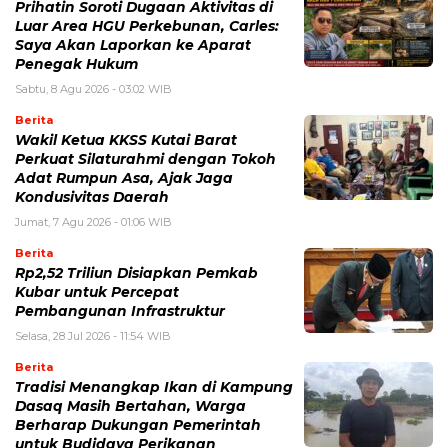
Prihatin Soroti Dugaan Aktivitas di
Luar Area HGU Perkebunan, Carles:
Saya Akan Laporkan ke Aparat
Penegak Hukum
Sabtu, 8 Agu 2026 - 03:02 WIB
Berita
Wakil Ketua KKSS Kutai Barat
Perkuat Silaturahmi dengan Tokoh
Adat Rumpun Asa, Ajak Jaga
Kondusivitas Daerah
Jumat, 7 Agu 2026 - 01:06 WIB
Berita
Rp2,52 Triliun Disiapkan Pemkab
Kubar untuk Percepat
Pembangunan Infrastruktur
Selasa, 28 Jul 2026 - 11:54 WIB
Berita
Tradisi Menangkap Ikan di Kampung
Dasaq Masih Bertahan, Warga
Berharap Dukungan Pemerintah
untuk Budidaya Perikanan