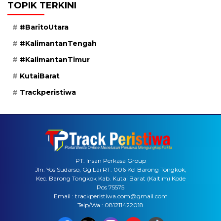
TOPIK TERKINI
#BaritoUtara
#KalimantanTengah
#KalimantanTimur
KutaiBarat
Trackperistiwa
PT. Insan Perkasa Group
Jln. Yos Sudarso, Gg Lai RT. 006 Kel Barong Tongkok,
Kec. Barong Tongkok Kab. Kutai Barat (Kaltim) Kode
Pos 75575
Email : trackperistiwa.com@gmail.com
Telp/Wa : 081211422018