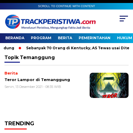
SCROLL TO CONTINUE WITH CONTENT
BERANDA
PROGRAM
BERITA
PEMERINTAHAN
HUKUM 
dung
Sebanyak 70 Orang di Kentucky, AS Tewas usai Diterja
Topik
Temanggung
Berita
Teror Lampor di Temanggung
Senin, 13 Desember 2021 - 08:35 WIB
TRENDING