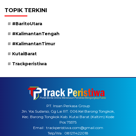
TOPIK TERKINI
#BaritoUtara
#KalimantanTengah
#KalimantanTimur
KutaiBarat
Trackperistiwa
PT. Insan Perkasa Group
Jln. Yos Sudarso, Gg Lai RT. 006 Kel Barong Tongkok,
Kec. Barong Tongkok Kab. Kutai Barat (Kaltim) Kode
Pos 75575
Email : trackperistiwa.com@gmail.com
Telp/Wa : 081211422018