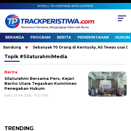
SCROLL TO CONTINUE WITH CONTENT
BERANDA
PROGRAM
BERITA
PEMERINTAHAN
HUKUM 
Bandung
Sebanyak 70 Orang di Kentucky, AS Tewas usai Diter
Topik
#SilaturahmiMedia
Berita
Silaturahmi Bersama Pers, Kejari
Barito Utara Tegaskan Komitmen
Penegakan Hukum
Rabu, 13 Mei 2026 - 15:21 WIB
TRENDING