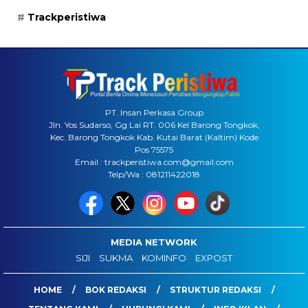
Trackperistiwa
PT. Insan Perkasa Group
Jln. Yos Sudarso, Gg Lai RT. 006 Kel Barong Tongkok,
Kec. Barong Tongkok Kab. Kutai Barat (Kaltim) Kode
Pos 75575
Email : trackperistiwa.com@gmail.com
Telp/Wa : 081211422018
MEDIA NETWORK
SIJI
SUKMA
KOMINFO
EXPOST
HOME
BOK REDAKSI
STRUKTUR REDAKSI