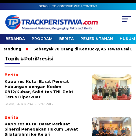
SCROLL TO CONTINUE WITH CONTENT
BERANDA
PROGRAM
BERITA
PEMERINTAHAN
HUKUM 
Bandung
Sebanyak 70 Orang di Kentucky, AS Tewas usai Diter
Topik
#PolriPresisi
Berita
Kapolres Kutai Barat Pererat
Hubungan dengan Kodim
0912/Kubar, Soliditas TNI–Polri
Terus Diperkuat
Selasa, 14 Juli 2026 - 12:07 WIB
Berita
Kapolres Kutai Barat Perkuat
Sinergi Penegakan Hukum Lewat
Silaturahmi ke Kejari