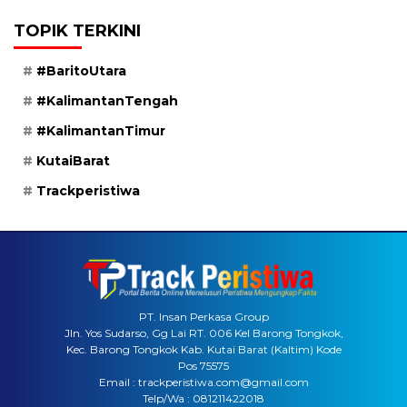
TOPIK TERKINI
#BaritoUtara
#KalimantanTengah
#KalimantanTimur
KutaiBarat
Trackperistiwa
PT. Insan Perkasa Group
Jln. Yos Sudarso, Gg Lai RT. 006 Kel Barong Tongkok,
Kec. Barong Tongkok Kab. Kutai Barat (Kaltim) Kode
Pos 75575
Email : trackperistiwa.com@gmail.com
Telp/Wa : 081211422018