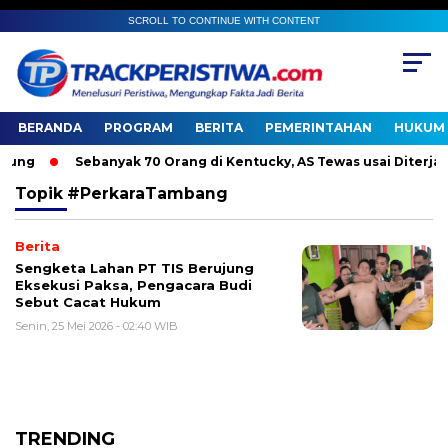
SCROLL TO CONTINUE WITH CONTENT
BERANDA
PROGRAM
BERITA
PEMERINTAHAN
HUKUM 
ng
Sebanyak 70 Orang di Kentucky, AS Tewas usai Diterjang 
Topik
#PerkaraTambang
Berita
Sengketa Lahan PT TIS Berujung
Eksekusi Paksa, Pengacara Budi
Sebut Cacat Hukum
Senin, 25 Mei 2026 - 02:40 WIB
TRENDING