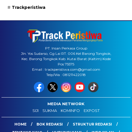
Trackperistiwa
PT. Insan Perkasa Group
Jln. Yos Sudarso, Gg Lai RT. 006 Kel Barong Tongkok,
Kec. Barong Tongkok Kab. Kutai Barat (Kaltim) Kode
Pos 75575
Email : trackperistiwa.com@gmail.com
Telp/Wa : 081211422018
MEDIA NETWORK
SIJI
SUKMA
KOMINFO
EXPOST
HOME
BOK REDAKSI
STRUKTUR REDAKSI