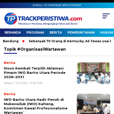
SCROLL TO CONTINUE WITH CONTENT
BERANDA
PROGRAM
BERITA
PEMERINTAHAN
HUKUM 
Bandung
Sebanyak 70 Orang di Kentucky, AS Tewas usai Diter
Topik
#OrganisasiWartawan
Berita
Hison Kembali Terpilih Aklamasi
Pimpin IWO Barito Utara Periode
2026–2031
Selasa, 7 Juli 2026 - 01:58 WIB
Berita
IWO Barito Utara Hadir Penuh di
Mubeswilub (IWO) Kalteng,
Komitmen Kawal Profesionalisme
Wartawan`