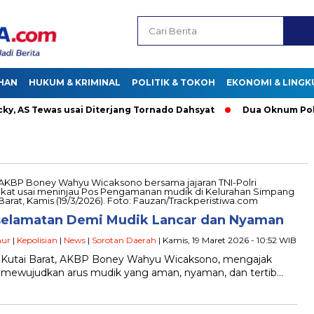
HAN
HUKUM & KRIMINAL
POLITIK & TOKOH
EKONOMI & LING
 AS Tewas usai Diterjang Tornado Dahsyat
Dua Oknum Polisi 
selamatan Demi Mudik Lancar dan Nyaman
mur
|
Kepolisian
|
News
|
Sorotan Daerah
| Kamis, 19 Maret 2026 - 10:52 WIB
es Kutai Barat, AKBP Boney Wahyu Wicaksono, mengajak
 mewujudkan arus mudik yang aman, nyaman, dan tertib…