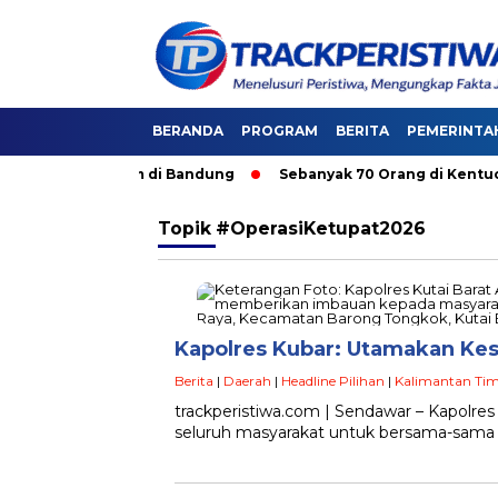
BERANDA
PROGRAM
BERITA
PEMERINTA
i Angkutan Umum di Bandung
Sebanyak 70 Orang di Kentucky,
Topik
#OperasiKetupat2026
Kapolres Kubar: Utamakan Ke
Berita
|
Daerah
|
Headline Pilihan
|
Kalimantan Ti
trackperistiwa.com | Sendawar – Kapolr
seluruh masyarakat untuk bersama-sama