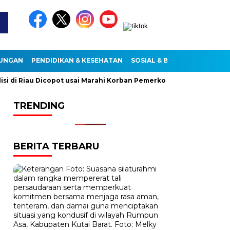
KUNGAN
PENDIDIKAN & KESEHATAN
SOSIAL & BUDAYA
di Riau Dicopot usai Marahi Korban Pemerkosaan
Kemendag C
TRENDING
BERITA TERBARU