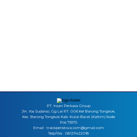
PT. Insan Perkasa Group
Jln. Yos Sudarso, Gg Lai RT. 006 Kel Barong Tongkok,
Kec. Barong Tongkok Kab. Kutai Barat (Kaltim) Kode
Pos 75575
Email : trackperistiwa.com@gmail.com
Telp/Wa : 081211422018