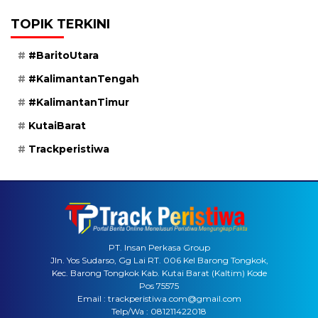
TOPIK TERKINI
#BaritoUtara
#KalimantanTengah
#KalimantanTimur
KutaiBarat
Trackperistiwa
PT. Insan Perkasa Group
Jln. Yos Sudarso, Gg Lai RT. 006 Kel Barong Tongkok,
Kec. Barong Tongkok Kab. Kutai Barat (Kaltim) Kode
Pos 75575
Email : trackperistiwa.com@gmail.com
Telp/Wa : 081211422018