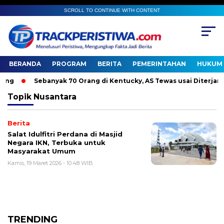
SCROLL TO CONTINUE WITH CONTENT
BERANDA
PROGRAM
BERITA
PEMERINTAHAN
HUKUM 
g
Sebanyak 70 Orang di Kentucky, AS Tewas usai Diterjang T
Topik
Nusantara
Berita
Salat Idulfitri Perdana di Masjid
Negara IKN, Terbuka untuk
Masyarakat Umum
Kamis, 19 Maret 2026 - 10:48 WIB
TRENDING