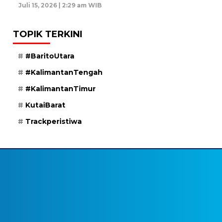
Juli 15, 2026 | 2:29 am WIB
TOPIK TERKINI
#BaritoUtara
#KalimantanTengah
#KalimantanTimur
KutaiBarat
Trackperistiwa