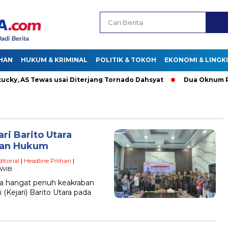
HAN
HUKUM & KRIMINAL
POLITIK & TOKOH
EKONOMI & LING
, AS Tewas usai Diterjang Tornado Dahsyat
Dua Oknum Polis
ri Barito Utara
kan Hukum
ditorial
|
Headline Pilihan
|
1 WIB
ana hangat penuh keakraban
i (Kejari) Barito Utara pada