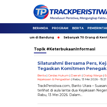
BERANDA
PROGRAM
BERITA
PEMERINTA
asi Angkutan Umum di Bandung
Sebanyak 70 Orang di Kentucky
Topik
#KeterbukaanInformasi
Silaturahmi Bersama Pers, Keja
Tegaskan Komitmen Penega
Berita
|
Cerdas Hukum
|
Daerah
|
Dialog Warga
|
E
Kejaksaan & Pengadilan
| Rabu, 13 Mei 2026 - 15:2
TrackPeristiwa.com, Barito Utara – Suas
terlihat di aula lantai dua Kejaksaan Neger
Rabu, 13 Mei 2026. Dalam…