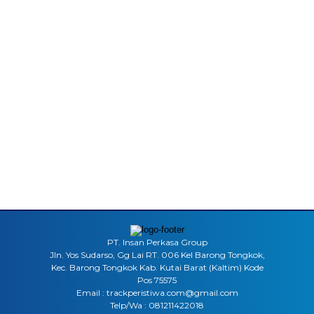
PT. Insan Perkasa Group
Jln. Yos Sudarso, Gg Lai RT. 006 Kel Barong Tongkok,
Kec. Barong Tongkok Kab. Kutai Barat (Kaltim) Kode
Pos 75575
Email : trackperistiwa.com@gmail.com
Telp/Wa : 081211422018