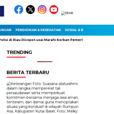
KUNGAN
PENDIDIKAN & KESEHATAN
SOSIAL & BUDAYA
i di Riau Dicopot usai Marahi Korban Pemerkosaan
Kemendag
TRENDING
BERITA TERBARU