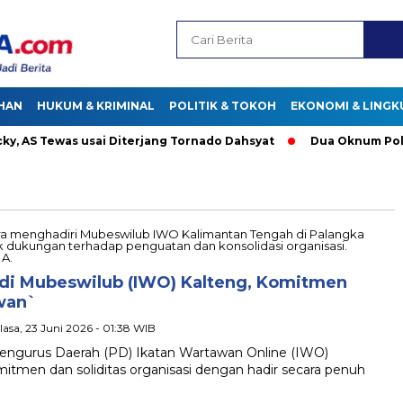
HAN
HUKUM & KRIMINAL
POLITIK & TOKOH
EKONOMI & LING
 AS Tewas usai Diterjang Tornado Dahsyat
Dua Oknum Polisi 
 di Mubeswilub (IWO) Kalteng, Komitmen
wan`
elasa, 23 Juni 2026 - 01:38 WIB
engurus Daerah (PD) Ikatan Wartawan Online (IWO)
tmen dan soliditas organisasi dengan hadir secara penuh