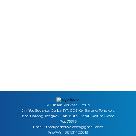
PT. Insan Perkasa Group
Jln. Yos Sudarso, Gg Lai RT. 006 Kel Barong Tongkok,
Kec. Barong Tongkok Kab. Kutai Barat (Kaltim) Kode
Pos 75575
Email : trackperistiwa.com@gmail.com
Telp/Wa : 081211422018