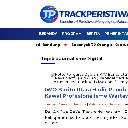
BERANDA
PROGRAM
BERITA
PEMERINTA
i Angkutan Umum di Bandung
Sebanyak 70 Orang di Kentucky,
Topik
#JurnalismeDigital
IWO Barito Utara Hadir Penuh
Kawal Profesionalisme Warta
Berita
|
Daerah
|
Headline
|
Kalimantan Tengah
| S
PALANGKA RAYA, Trackperistiwa.com – P
Kabupaten Barito Utara menunjukkan komi
dalam…