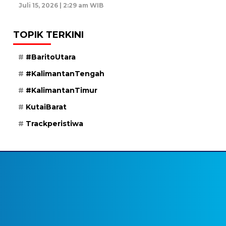
Juli 15, 2026 | 2:29 am WIB
TOPIK TERKINI
#BaritoUtara
#KalimantanTengah
#KalimantanTimur
KutaiBarat
Trackperistiwa