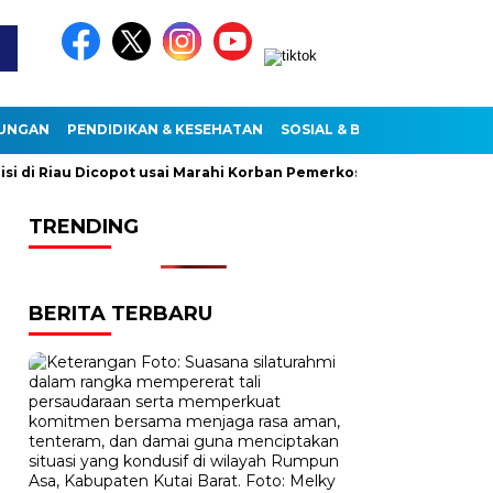
KUNGAN
PENDIDIKAN & KESEHATAN
SOSIAL & BUDAYA
di Riau Dicopot usai Marahi Korban Pemerkosaan
Kemendag C
TRENDING
BERITA TERBARU